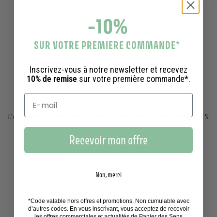
-10%
SUR VOTRE PREMIERE COMMANDE
*
Inscrivez-vous à notre newsletter et recevez
10% de remise
sur votre première commande*.
Cosmétique naturelle
L’ensemble de nos cosmétiques visage et corps renferme entre 95 %
et 100 % d’ingrédients d’origine naturelle.
Recevoir mon offre
Non, merci
*Code valable hors offres et promotions. Non cumulable avec
d’autres codes. En vous inscrivant, vous acceptez de recevoir
les offres commerciales et actualités de Panier des Sens