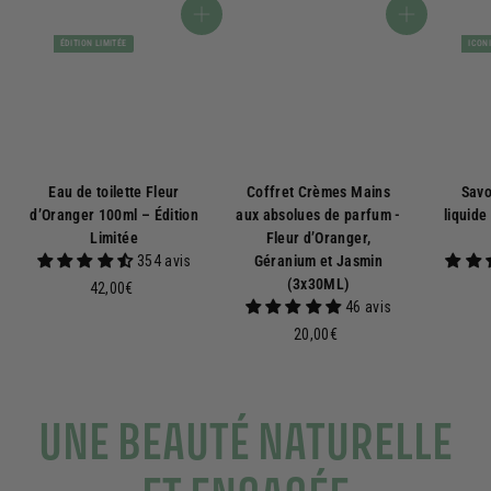
Ajouter au panier
Ajouter au panier
ÉDITION LIMITÉE
ICON
Eau de toilette Fleur
Coffret Crèmes Mains
Savo
d’Oranger 100ml – Édition
aux absolues de parfum -
liquide
Limitée
Fleur d’Oranger,
354 avis
Géranium et Jasmin
(3x30ML)
4
42,00€
46 avis
2
,
2
20,00€
0
0
0
,
€
0
UNE BEAUTÉ NATURELLE
0
€