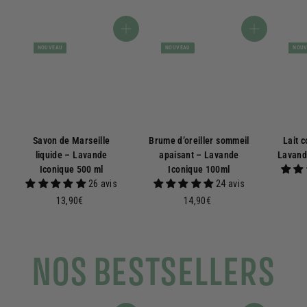
Ajouter au panier
Ajouter au panier
NOUVEAU
NOUVEAU
NOU
Savon de Marseille
Brume d’oreiller sommeil
Lait c
liquide – Lavande
apaisant – Lavande
Lavand
Iconique 500 ml
Iconique 100ml
26 avis
24 avis
1
1
13,90€
14,90€
3
4
,
,
9
9
NOS BESTSELLERS
0
0
€
€