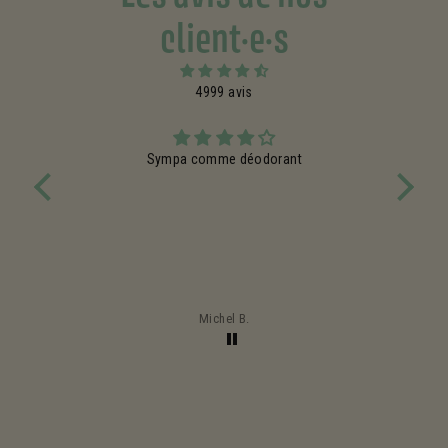
client·e·s
4999 avis
Sympa comme déodorant
ntent
Très 
 pour
qui 
Michel B.