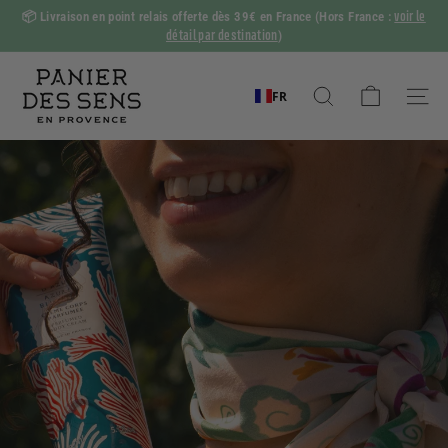
Passer
voir le
📦
Livraison en point relais offerte dès 39€ en France
(Hors France :
au
détail par destination
)
Diaporama
contenu
Pause
P
a
FR
Rechercher
Naviga
n
i
e
r
d
e
s
S
e
n
s