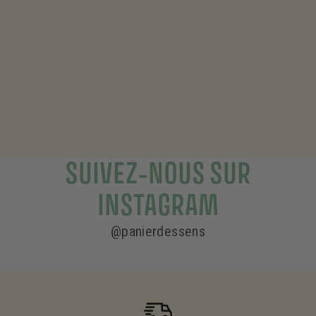
C’est en 2001, dans le sud de la France, au cœur de la
Provence, que Panier des Sens a vu le jour.
Inspirés des ingrédients et du savoir-faire méditerranéens,
nous utilisons le meilleur de notre région pour développer
des produits naturels, simples et authentiques.
SUIVEZ-NOUS SUR
INSTAGRAM
@panierdessens