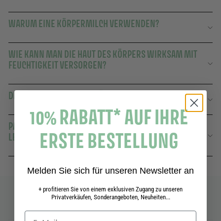
WARUM EINE KÖRPERMILCH VERWENDEN?
WIE KANN MAN DIE HAUT DES KÖRPERS WIRKSAM MIT
FEUCHTIGKEIT VERSORGEN?
DIE VORTEILE VON OLIVENÖL UND SHEABUTTER
10% RABATT* AUF IHRE
PANIER DES SENS DIE PROVENZALISCHE
ERSTE BESTELLUNG
LEBENSKUNST
Melden Sie sich für unseren Newsletter an
+ profitieren Sie von einem exklusiven Zugang zu unseren
Privatverkäufen, Sonderangeboten, Neuheiten...
Vervollständigen Sie Ihre Routine