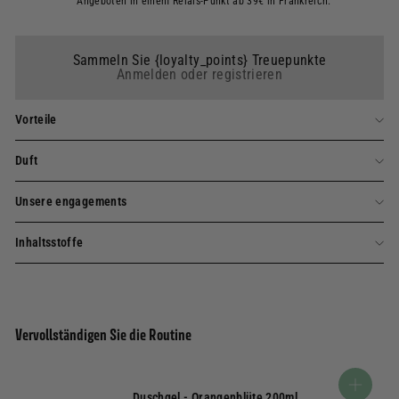
Angeboten in einem Relais-Punkt ab 39€ in Frankreich.
Sammeln Sie {loyalty_points} Treuepunkte
Anmelden oder registrieren
Vorteile
Duft
Unsere engagements
Inhaltsstoffe
Vervollständigen Sie die Routine
In den War
Duschgel - Orangenblüte 200ml