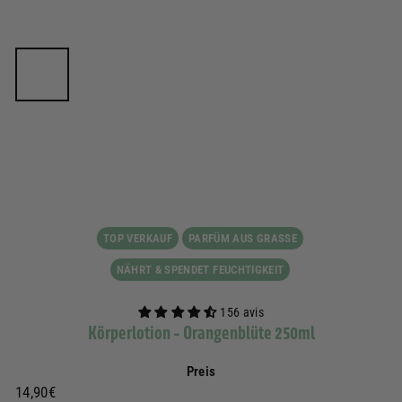
TOP VERKAUF
PARFÜM AUS GRASSE
NÄHRT & SPENDET FEUCHTIGKEIT
156 avis
Körperlotion - Orangenblüte 250ml
Preis
Prix
14,90€
14,90€