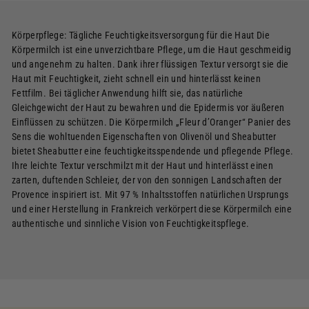
Körperpflege: Tägliche Feuchtigkeitsversorgung für die Haut Die
Körpermilch ist eine unverzichtbare Pflege, um die Haut geschmeidig
und angenehm zu halten. Dank ihrer flüssigen Textur versorgt sie die
Haut mit Feuchtigkeit, zieht schnell ein und hinterlässt keinen
Fettfilm. Bei täglicher Anwendung hilft sie, das natürliche
Gleichgewicht der Haut zu bewahren und die Epidermis vor äußeren
Einflüssen zu schützen. Die Körpermilch „Fleur d’Oranger“ Panier des
Sens die wohltuenden Eigenschaften von Olivenöl und Sheabutter
bietet Sheabutter eine feuchtigkeitsspendende und pflegende Pflege.
Ihre leichte Textur verschmilzt mit der Haut und hinterlässt einen
zarten, duftenden Schleier, der von den sonnigen Landschaften der
Provence inspiriert ist. Mit 97 % Inhaltsstoffen natürlichen Ursprungs
und einer Herstellung in Frankreich verkörpert diese Körpermilch eine
authentische und sinnliche Vision von Feuchtigkeitspflege.