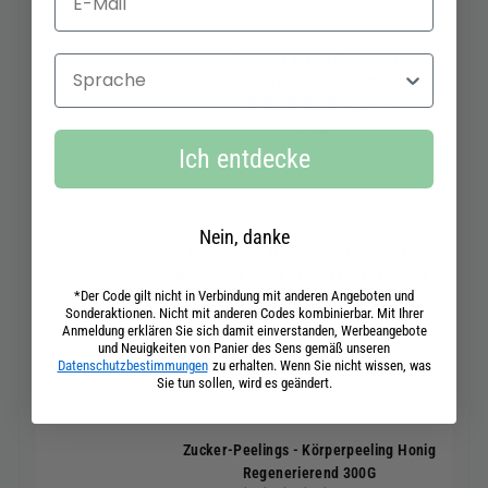
IKONISCH
Savon de Marseille flüssig |
Sprache
Orangenblüte 500ml
430 avis
13,90€
13,90€
Ich entdecke
Nein, danke
ÖKO-
VERANTWORTLICH
Flüssigseife Nachfüllpack Savon de
Marseille Flüssig - Orangenblüte 500ml
*Der Code gilt nicht in Verbindung mit anderen Angeboten und
250 avis
Sonderaktionen. Nicht mit anderen Codes kombinierbar. Mit Ihrer
10,90€
10,90€
Anmeldung erklären Sie sich damit einverstanden, Werbeangebote
und Neuigkeiten von Panier des Sens gemäß unseren
Datenschutzbestimmungen
zu erhalten. Wenn Sie nicht wissen, was
Sie tun sollen, wird es geändert.
Zucker-Peelings - Körperpeeling Honig
Regenerierend 300G