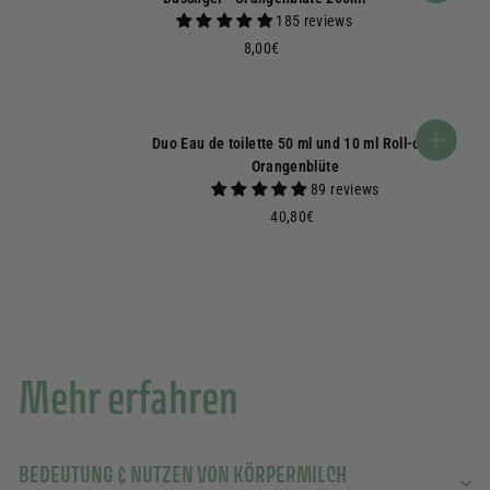
185 reviews
8,00€
8,00€
Duo Eau de toilette 50 ml und 10 ml Roll-on -
In den War
Orangenblüte
89 reviews
40,80€
40,80€
Mehr erfahren
BEDEUTUNG & NUTZEN VON KÖRPERMILCH