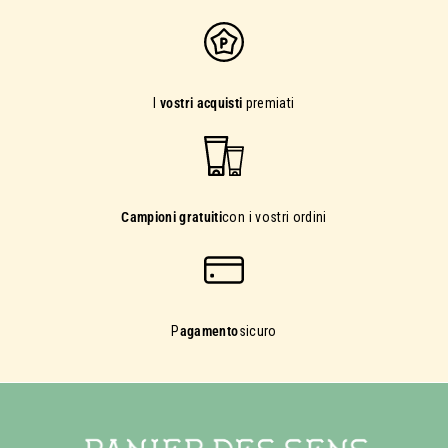
I
vostri acquisti
premiati
Campioni gratuiti
con i vostri ordini
P
agamento
sicuro