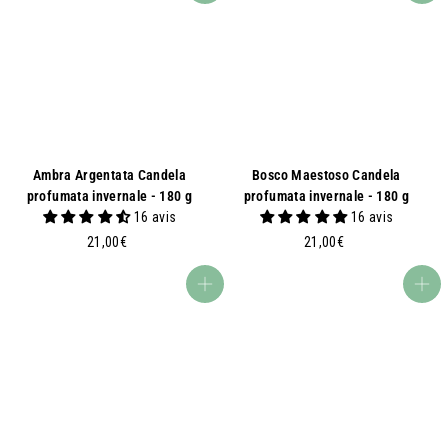
Ambra Argentata Candela
Bosco Maestoso Candela
profumata invernale - 180 g
profumata invernale - 180 g
16 avis
16 avis
2
2
21,00€
21,00€
1
1
,
,
Aggiungi al carrello
Aggiungi al carrello
0
0
0
0
€
€