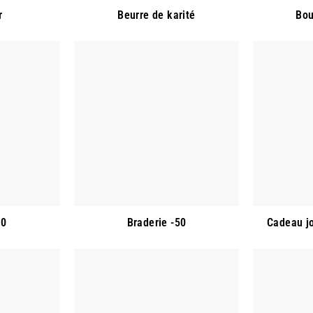
r
Beurre de karité
Bou
10
Braderie -50
Cadeau j