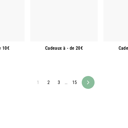
e 10€
Cadeaux à - de 20€
Cade
1
2
3
…
15
Suivant