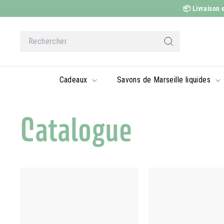
Passer
📦
Livraison e
au
contenu
Search
Rechercher
Cadeaux
Savons de Marseille liquides
Catalogue