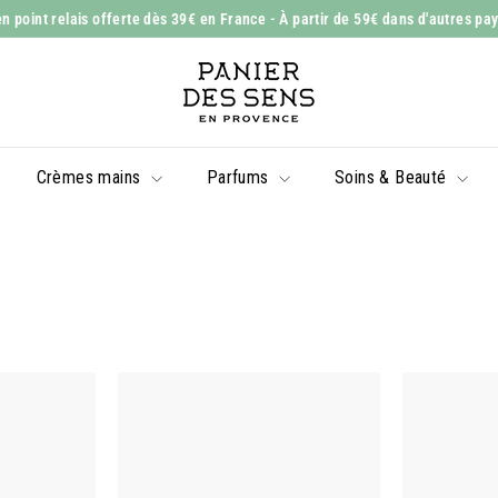
n point relais offerte dès 39€ en France
- À partir de 59€ dans d'autres pa
Diaporama
P
Pause
a
n
i
Crèmes mains
Parfums
Soins & Beauté
e
r
d
e
s
S
e
n
s