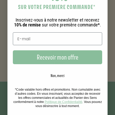
Vos achats
SUR VOTRE PREMIERE COMMANDE
*
récompensés
Inscrivez-vous à notre newsletter et recevez
10% de remise
sur votre première commande*.
Échantillons offerts
dans vos commandes
Recevoir mon offre
Paiement
sécurisé
Non, merci
*Code valable hors offres et promotions. Non cumulable avec
d’autres codes. En vous inscrivant, vous acceptez de recevoir
les offres commerciales et actualités de Panier des Sens
conformément à notre
Politique de Confidentialité
. Vous pouvez
vous désinscrire à tout moment.