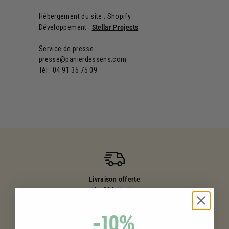
Hébergement du site : Shopify
Développement :
Stellar Projects
Service de presse :
presse@panierdessens.com
Tél :
04 91 35 75 09
Livraison offerte
dès 39€ d'achat
-10%