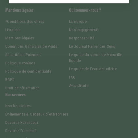
Mentions légales
Qui sommes-nous ?
*Conditions des offres
La marque
Livraison
Nos engagements
Mentions légales
Responsabilité
Conditions Générales de Vente
Le Journal Panier des Sens
Sécurité de Paiement
Le guide du savon de Marseille
liquide
Politique cookies
Le guide de l'eau de toilette
Politique de confidentialité
FAQ
RGPD
Avis clients
Droit de rétractation
Nos services
Nos boutiques
Événements & Cadeaux d'entreprises
Devenez Revendeur
Devenez Franchisé