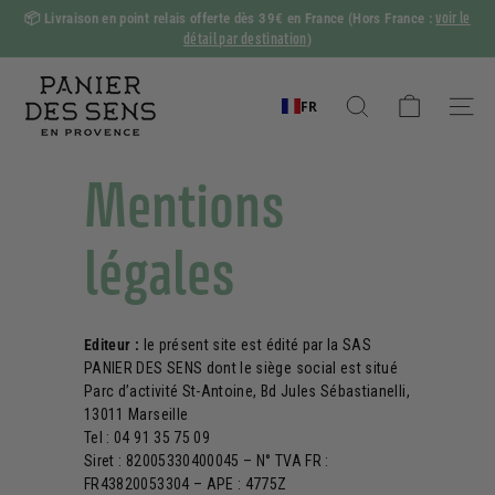
Passer
voir le
📦
Livraison en point relais offerte dès 39€ en France
(Hors France :
au
détail par destination
)
Diaporama
contenu
Pause
P
a
FR
Rechercher
Naviga
n
i
Mentions
e
r
légales
d
e
s
Editeur :
le présent site est édité par la SAS
S
PANIER DES SENS dont le siège social est situé
e
Parc d’activité St-Antoine, Bd Jules Sébastianelli,
n
13011 Marseille
Tel : 04 91 35 75 09
s
Siret : 82005330400045 – N° TVA FR :
FR43820053304 – APE : 4775Z