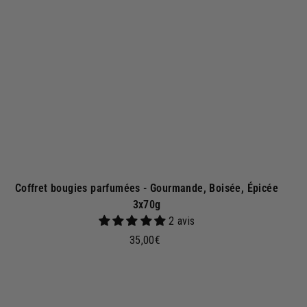
r
a
u
p
a
n
i
e
r
Coffret bougies parfumées - Gourmande, Boisée, Épicée
3x70g
2 avis
3
35,00€
5
,
0
A
A
j
0