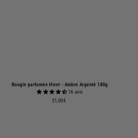
r
a
u
p
a
n
i
e
r
Bougie parfumée Hiver - Ambre Argenté 180g
16 avis
2
21,00€
1
,
0
0
A
j
€