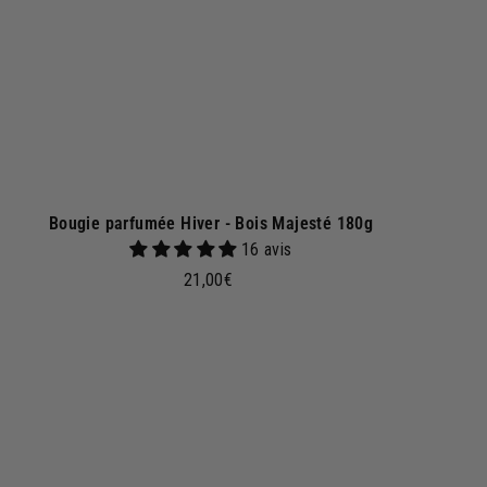
p
a
n
i
e
r
Bougie parfumée Hiver - Bois Majesté 180g
16 avis
2
21,00€
1
,
0
0
A
j
€
o
u
t
e