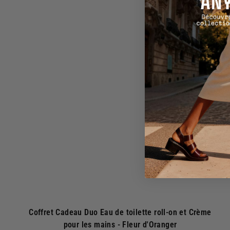
9
0
j
€
o
u
t
e
r
a
u
p
a
n
i
e
r
Coffret Cadeau Duo Eau de toilette roll-on et Crème
pour les mains - Fleur d'Oranger