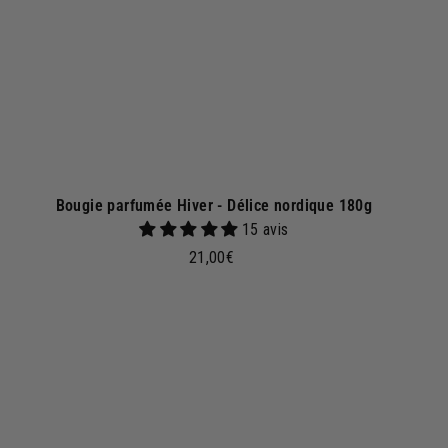
p
a
n
i
e
r
Bougie parfumée Hiver - Délice nordique 180g
15 avis
2
21,00€
1
,
0
0
A
A
j
€
o
u
t
e