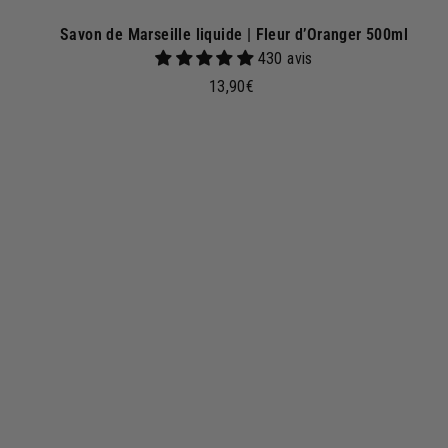
Savon de Marseille liquide | Fleur d’Oranger 500ml
430 avis
1
13,90€
3
,
9
j
0
o
€
u
t
e
r
a
u
p
a
n
i
e
r