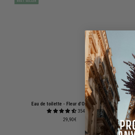
BEST SELLER
o
€
u
t
e
r
a
u
p
a
n
i
e
r
Eau de toilette - Fleur d'Oranger 50ml
354 avis
2
29,90€
9
,