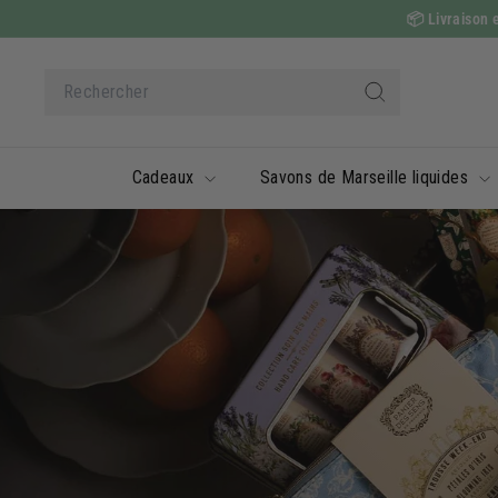
Passer
📦
Livraison e
au
contenu
Search
Rechercher
Cadeaux
Savons de Marseille liquides