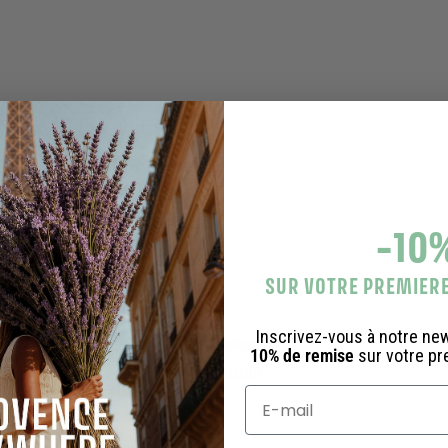
o
€
u
t
e
r
a
u
p
a
n
i
e
-10
r
SUR VOTRE PREMIE
Inscrivez-vous à notre ne
Carte Cadeau
10% de remise
sur votre p
À
20,00€
À partir de
p
a
r