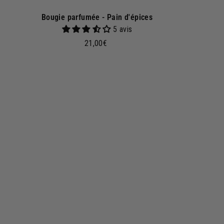
Bougie parfumée - Pain d'épices
5 avis
2
21,00€
1
,
0
A
j
0
o
€
u
t
e
r
a
u
p
a
n
i
e
r