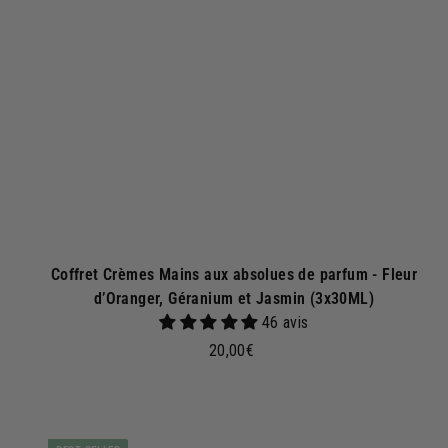
r
a
u
p
a
n
i
e
r
Coffret Crèmes Mains aux absolues de parfum - Fleur
d’Oranger, Géranium et Jasmin (3x30ML)
46 avis
2
20,00€
0
,
0
j
0