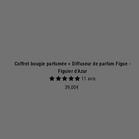
p
a
n
i
e
r
Coffret bougie parfumée + Diffuseur de parfum Figue -
Figuier d'Azur
11 avis
3
39,00€
9
,
0
j
0
o
€
u
t
e