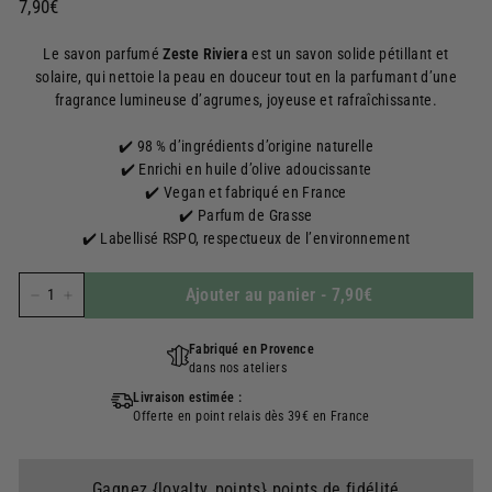
Prix
7,90€
7,90€
régulier
Le savon parfumé
Zeste Riviera
est un savon solide pétillant et
solaire, qui nettoie la peau en douceur tout en la parfumant d’une
fragrance lumineuse d’agrumes, joyeuse et rafraîchissante.
✔️ 98 % d’ingrédients d’origine naturelle
✔️ Enrichi en huile d’olive adoucissante
✔️ Vegan et fabriqué en France
✔️ Parfum de Grasse
✔️ Labellisé RSPO, respectueux de l’environnement
Ajouter au panier
-
7,90€
−
+
Fabriqué en Provence
dans nos ateliers
Livraison estimée :
Offerte en point relais dès 39€ en France
Gagnez {loyalty_points} points de fidélité