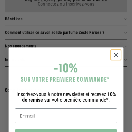
Connectez ou inscrivez-vous
Bénéfices
Comment utiliser ce savon solide parfumé Zeste Riviera ?
Nos engagements
Ingrédients
-10%
SUR VOTRE PREMIERE COMMANDE
*
Complétez la routine
Inscrivez-vous à notre newsletter et recevez
10%
de remise
sur votre première commande*.
Ajouter au panier
Savon parfumé Zeste Riviera - 150g
20 avis
7,90€
7,90€