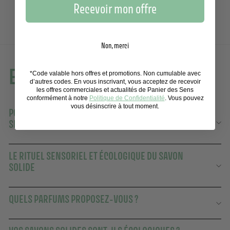
Recevoir mon offre
Non, merci
En savoir plus
*Code valable hors offres et promotions. Non cumulable avec
d’autres codes. En vous inscrivant, vous acceptez de recevoir
les offres commerciales et actualités de Panier des Sens
conformément à notre
Politique de Confidentialité
. Vous pouvez
vous désinscrire à tout moment.
POURQUOI CHOISIR UN SAVON SOLIDE PANIER DES
SENS ?
LE RITUEL SENSORIEL ET ÉCOLOGIQUE DU SAVON
SOLIDE
QUELS PARFUMS PROPOSEZ-VOUS ?