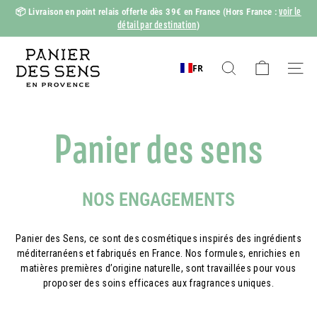
Passer
voir le
📦
Livraison en point relais offerte dès 39€ en France
(Hors France :
au
détail par destination
)
Diaporama
contenu
Pause
P
a
FR
Rechercher
Naviga
n
i
e
Panier des sens
r
d
e
NOS ENGAGEMENTS
s
S
Panier des Sens, ce sont des cosmétiques inspirés des ingrédients
e
méditerranéens et fabriqués en France. Nos formules, enrichies en
n
matières premières d’origine naturelle, sont travaillées pour vous
proposer des soins efficaces aux fragrances uniques.
s