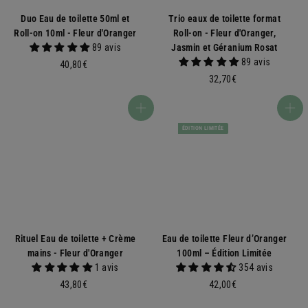
Duo Eau de toilette 50ml et
Trio eaux de toilette format
Roll-on 10ml - Fleur d'Oranger
Roll-on - Fleur d'Oranger,
89 avis
Jasmin et Géranium Rosat
89 avis
4
40,80€
0
3
32,70€
,
2
8
,
Ajouter au panier
Ajouter au panier
0
7
ÉDITION LIMITÉE
€
0
€
Rituel Eau de toilette + Crème
Eau de toilette Fleur d’Oranger
mains - Fleur d'Oranger
100ml – Édition Limitée
1 avis
354 avis
4
4
43,80€
42,00€
3
2