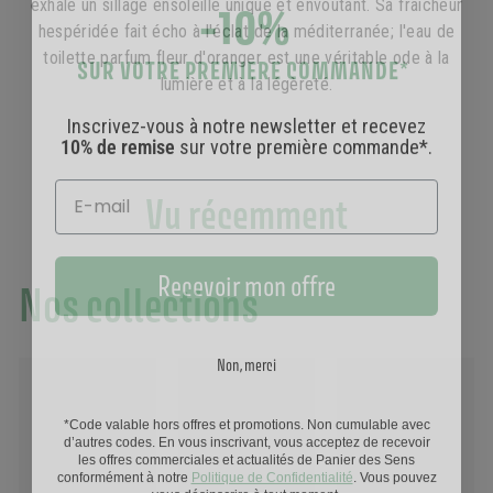
-10%
exhale un sillage ensoleillé unique et envoûtant. Sa fraîcheur
hespéridée fait écho à l'éclat de la méditerranée; l'eau de
SUR VOTRE PREMIERE COMMANDE
*
toilette parfum fleur d'oranger est une véritable ode à la
lumière et à la légèreté.
Inscrivez-vous à notre newsletter et recevez
10% de remise
sur votre première commande*.
Vu récemment
Recevoir mon offre
Nos collections
Non, merci
*Code valable hors offres et promotions. Non cumulable avec
d’autres codes. En vous inscrivant, vous acceptez de recevoir
les offres commerciales et actualités de Panier des Sens
conformément à notre
Politique de Confidentialité
. Vous pouvez
vous désinscrire à tout moment.