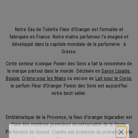
,
,
8
0
0
0
€
€
Notre Eau de Toilette Fleur d'Oranger est formulée et
fabriquée en France. Notre maître parfumeur l'a imaginé et
développé dans la capitale mondiale de la parfumerie : à
Grasse.
Cette senteur iconique Panier des Sens a fait la renommée de
la marque partout dans le monde. Déclinée en
Savon Liquide
,
Bougie
,
Crème pour les Mains
ou encore en
Lait pour le Corps
,
le parfum Fleur d'Oranger Panier des Sens est aujourd'hui
notre best-seller.
Emblématique de la Provence, la fleur d'oranger bigaradier est
l'une des matières premières incontournable de la Haute
Parfumerie de Grasse. Cueillie aux prémices du printemps, elle