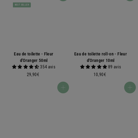
BEST SELLER
Eau de toilette - Fleur
Eau de toilette roll-on - Fleur
d'Oranger 50ml
d'Oranger 10ml
354 avis
89 avis
2
1
29,90€
10,90€
9
0
,
,
Ajouter au panier
Ajouter au panier
9
9
0
0
€
€