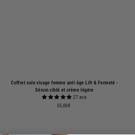
r
a
u
p
a
n
i
e
r
Coffret soin visage femme anti-âge Lift & Fermeté -
Sérum ciblé et crème légère
27 avis
5
55,00€
5
,
0
A
A
j
0