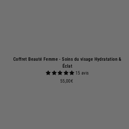
p
a
n
i
e
r
Coffret Beauté Femme - Soins du visage Hydratation &
Éclat
15 avis
5
55,00€
5
,
0
j
0
o
€
u
t
e