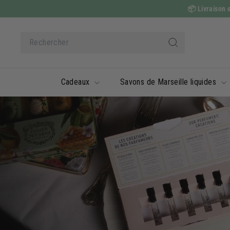
Passer
📦
Livraison e
au
contenu
Search
Rechercher
Cadeaux
Savons de Marseille liquides