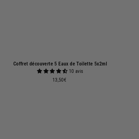
p
a
n
i
e
r
Coffret découverte 5 Eaux de Toilette 5x2ml
10 avis
1
13,50€
3
,
5
0
A
j
€
o
u
t
e