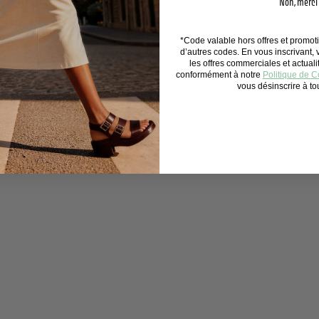
Non, merci
,
0
A
*Code valable hors offres et promo
0
d’autres codes. En vous inscrivant,
€
les offres commerciales et actual
conformément à notre
Politique de Co
vous désinscrire à t