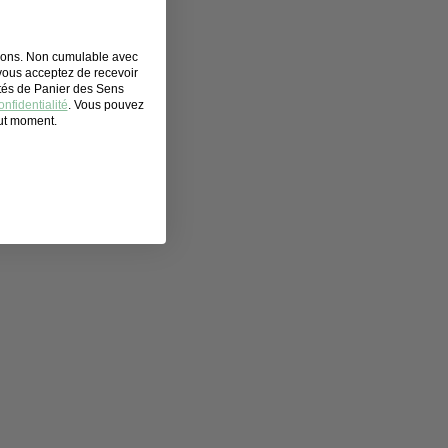
0
€
tions. Non cumulable avec
 vous acceptez de recevoir
ités de Panier des Sens
nfidentialité
. Vous pouvez
out moment.