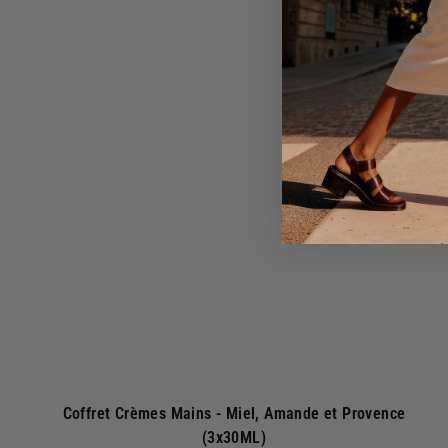
5
0
j
€
o
u
t
e
r
a
u
p
a
n
i
e
r
Coffret Crèmes Mains - Miel, Amande et Provence
(3x30ML)