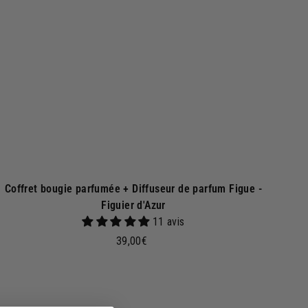
r
a
u
p
a
n
i
e
r
Coffret bougie parfumée + Diffuseur de parfum Figue -
Figuier d'Azur
11 avis
3
39,00€
9
,
0
A
j
0