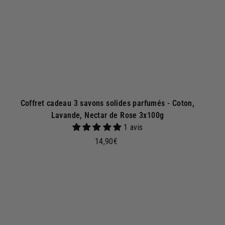
p
a
n
i
e
r
Coffret cadeau 3 savons solides parfumés - Coton,
Lavande, Nectar de Rose 3x100g
1 avis
1
14,90€
4
,
9
A
A
j
0
o
€
u
t
e