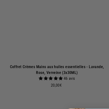
r
a
u
p
a
n
i
e
r
Coffret Crèmes Mains aux huiles essentielles - Lavande,
Rose, Verveine (3x30ML)
46 avis
2
20,00€
0
,
0
j
0