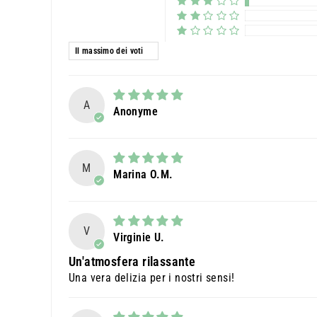
Ordina per
A
Anonyme
M
Marina O.M.
V
Virginie U.
Un'atmosfera rilassante
Una vera delizia per i nostri sensi!