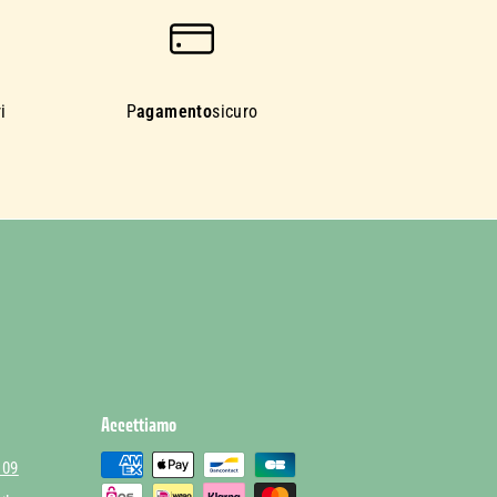
i
P
agamento
sicuro
Accettiamo
 09