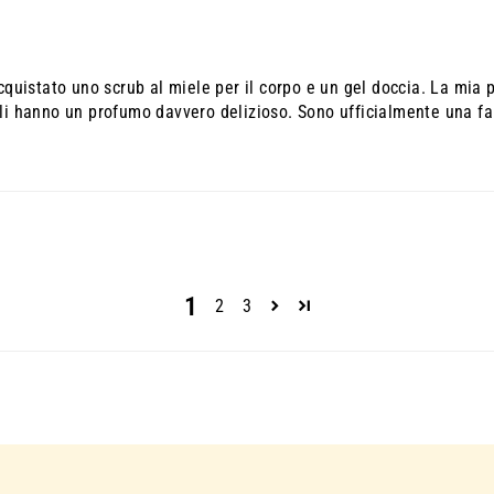
cquistato uno scrub al miele per il corpo e un gel doccia. La mia p
li hanno un profumo davvero delizioso. Sono ufficialmente una fan
1
2
3