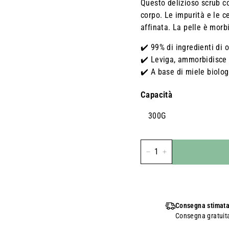
Questo delizioso scrub co
corpo. Le impurità e le c
affinata. La pelle è morbi
✔️ 99% di ingredienti di 
✔️ Leviga, ammorbidisce 
✔️ A base di miele biolog
Capacità
300G
-
+
Consegna stimata
Consegna gratuita 