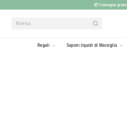
Vai
📦
Consegna gratuita
al
contenuto
Ricerca
Ricerca
Regali
Saponi liquidi di Marsiglia