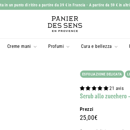
 in un punto di ritiro a partire da 39 € in Francia
- A partire da 59 € in altr
Mostra
P
diapositive
a
Pausa
n
i
Creme mani
Profumi
Cura e bellezza
e
r
d
e
ESFOLIAZIONE DELICATA
L
s
21 avis
S
Scrub allo zucchero 
e
n
Prezzi
s
Prix
25,00€
25,00€
régulier