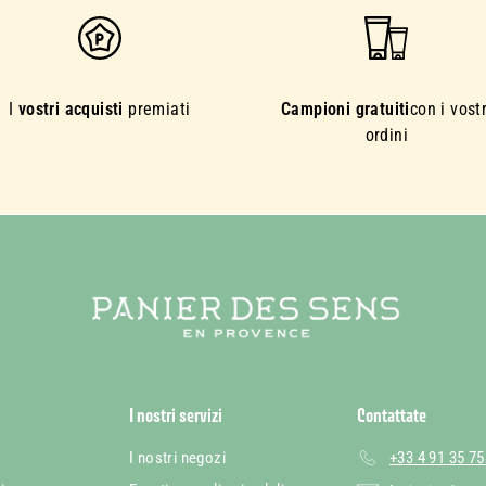
I
vostri acquisti
premiati
Campioni gratuiti
con i vostr
ordini
I nostri servizi
Contattate
I nostri negozi
+33 4 91 35 75