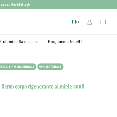
Vedi dettagli
i paesi:
IT
Profumi della casa
Programma fedeltà
EVIGA E AMMORBIDISCE
99% NATURALE
- Scrub corpo rigenerante al miele 300G