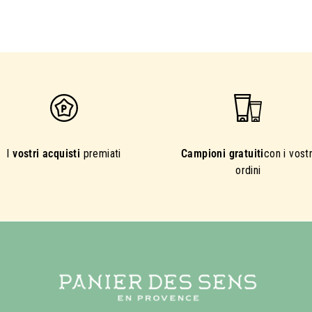
I
vostri acquisti
premiati
Campioni gratuiti
con i vostr
ordini