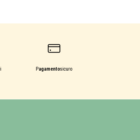
i
P
agamento
sicuro