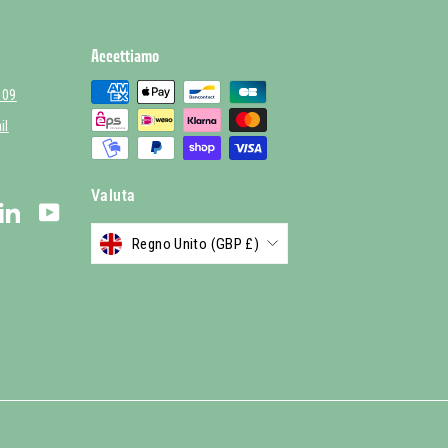
Accettiamo
 09
il
Valuta
stagram
LinkedIn
YouTube
Regno Unito (GBP £)