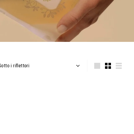
pplicare
Grande
Piccolo
Lister