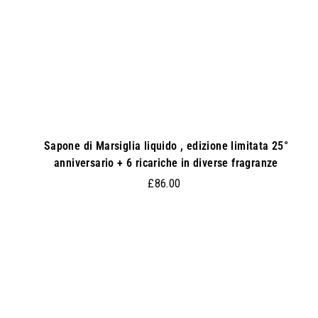
l
c
a
r
r
e
l
l
o
Sapone di Marsiglia liquido , edizione limitata 25°
anniversario + 6 ricariche in diverse fragranze
£
£86.00
8
6
.
0
0