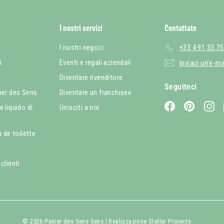
I nostri servizi
Contattate
I nostri negozi
+33 4 91 35 75
i
Eventi e regali aziendali
Inviaci un'e-ma
à
Diventare rivenditore
Seguiteci
ier des Sens
Diventare un franchisee
Facebook
Pinterest
In
 liquido di
Unisciti a noi
u de toilette
clienti
© 2026 Panier des Sens Sens | Realizzazione
Stellar Projects