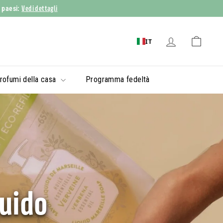
Vedi dettagli
i paesi:
IT
rofumi della casa
Programma fedeltà
quido