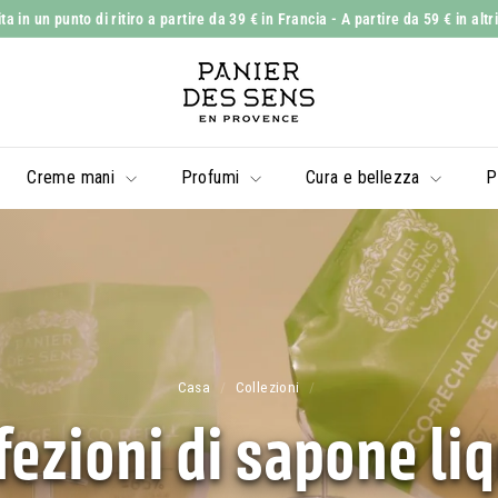
 in un punto di ritiro a partire da 39 € in Francia
- A partire da 59 € in altr
Mostra
P
diapositive
a
Pausa
n
i
Creme mani
Profumi
Cura e bellezza
P
e
r
d
e
s
S
e
Casa
/
Collezioni
/
n
ezioni di sapone li
s