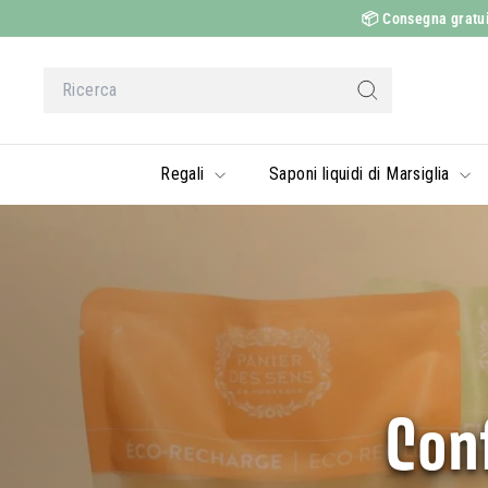
Vai
📦
Consegna gratuita
al
contenuto
Ricerca
Ricerca
Regali
Saponi liquidi di Marsiglia
Conf