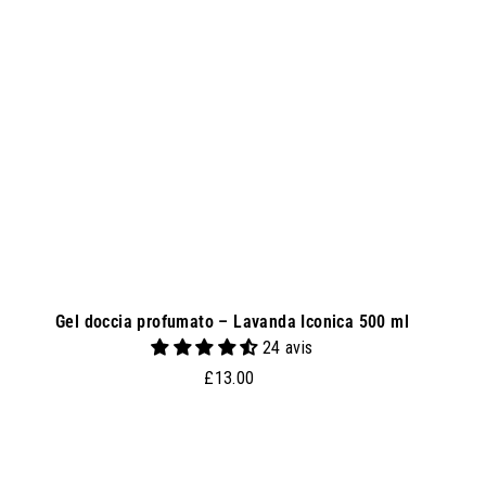
u
n
g
i
a
l
c
a
r
r
e
l
l
o
Gel doccia profumato – Lavanda Iconica 500 ml
24 avis
£
£13.00
1
3
.
0