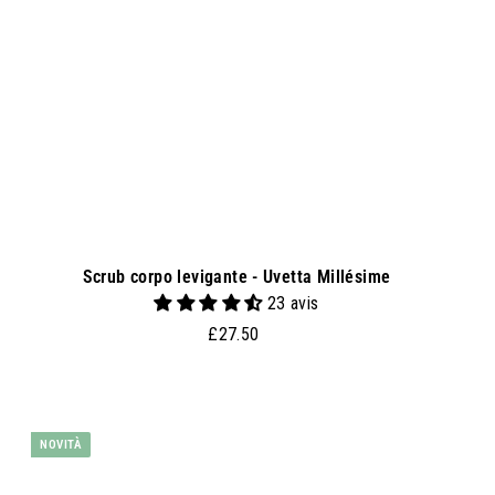
i
a
l
c
a
r
r
e
l
l
o
Scrub corpo levigante - Uvetta Millésime
23 avis
£
£27.50
2
7
.
A
A
g
5
NOVITÀ
g
0
i