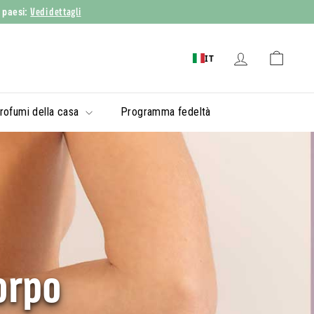
Vedi dettagli
i paesi:
IT
rofumi della casa
Programma fedeltà
corpo