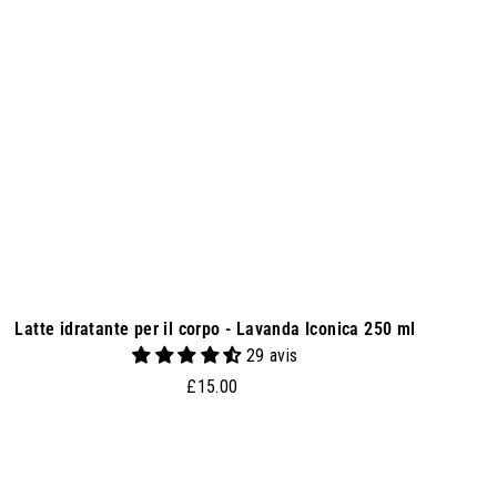
u
n
g
i
a
l
c
a
r
r
e
l
l
o
Latte idratante per il corpo - Lavanda Iconica 250 ml
29 avis
£
£15.00
1
5
.
0