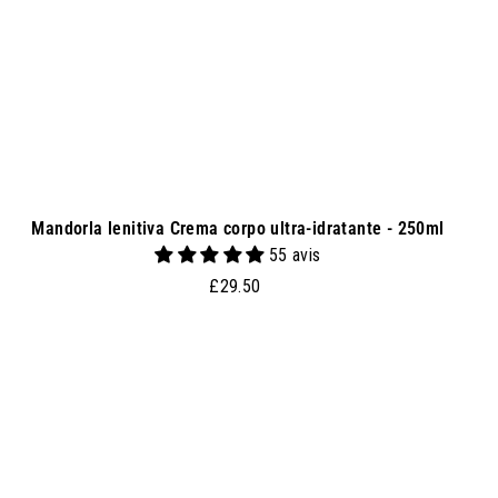
l
c
a
r
r
e
l
l
o
Mandorla lenitiva Crema corpo ultra-idratante - 250ml
55 avis
£
£29.50
2
9
.
A
A
g
5
g
0
i
u
n
g