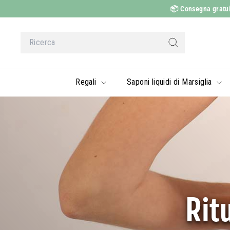
Vai
📦
Consegna gratuita
al
contenuto
Ricerca
Ricerca
Regali
Saponi liquidi di Marsiglia
Ritu