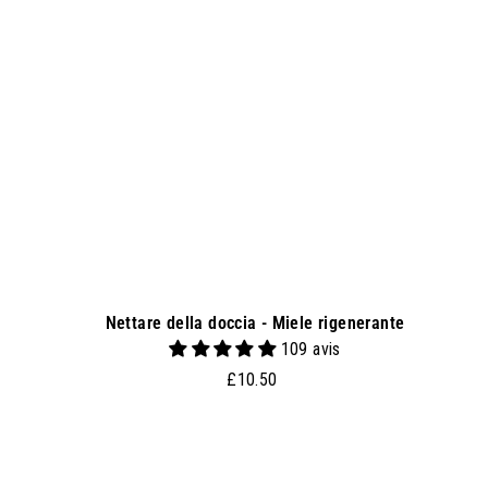
u
n
g
i
a
l
c
a
r
r
e
l
l
o
Nettare della doccia - Miele rigenerante
109 avis
£
£10.50
1
0
.
5