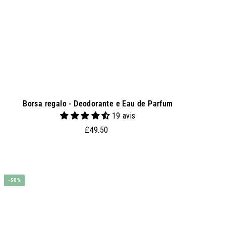
l
c
a
r
r
e
l
l
o
Borsa regalo - Deodorante e Eau de Parfum
19 avis
£
£49.50
4
9
.
A
g
5
-50%
g
0
i
u
n
g