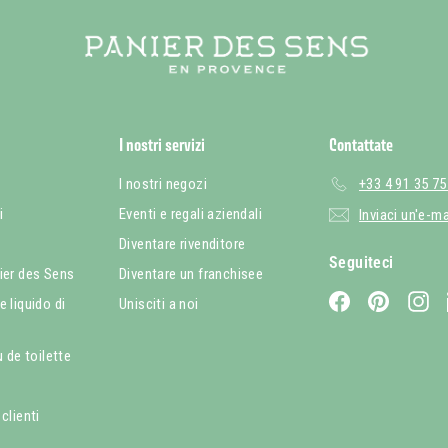
I nostri servizi
Contattate
I nostri negozi
+33 4 91 35 75
i
Eventi e regali aziendali
Inviaci un'e-ma
à
Diventare rivenditore
Seguiteci
ier des Sens
Diventare un franchisee
Facebook
Pinterest
In
 liquido di
Unisciti a noi
u de toilette
clienti