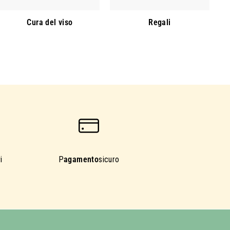
Cura del viso
Regali
i
P
agamento
sicuro