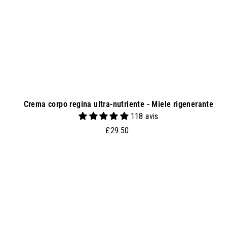
l
c
a
r
r
e
l
l
o
Crema corpo regina ultra-nutriente - Miele rigenerante
118 avis
£
£29.50
2
9
.
g
5
g
0
i
u
n
g