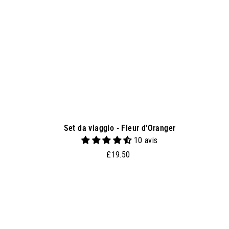
i
a
l
c
a
r
r
e
l
l
o
Set da viaggio - Fleur d'Oranger
10 avis
£
£19.50
1
9
.
g
5
g
0
i