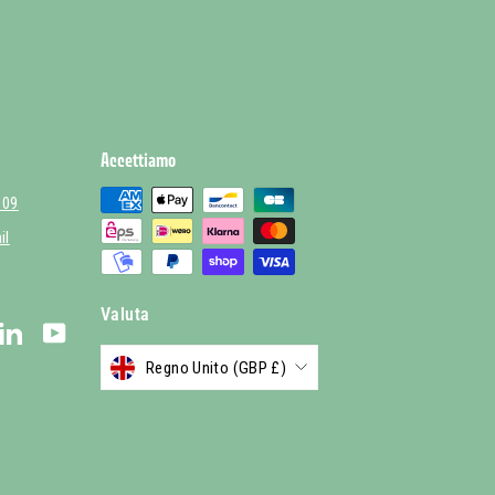
Accettiamo
 09
il
Valuta
stagram
LinkedIn
YouTube
Regno Unito (GBP £)