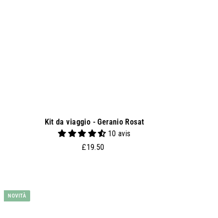
i
a
l
c
a
r
r
e
l
l
o
Kit da viaggio - Geranio Rosat
10 avis
£
£19.50
1
9
.
A
g
5
NOVITÀ
g
0
i