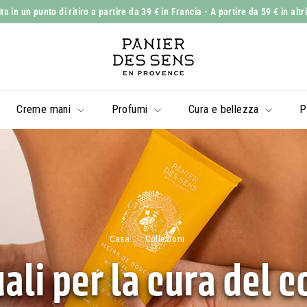
 in un punto di ritiro a partire da 39 € in Francia
- A partire da 59 € in altr
Mostra
P
diapositive
a
Pausa
n
i
Creme mani
Profumi
Cura e bellezza
P
e
r
d
e
s
S
e
Casa
/
Collezioni
/
n
ali per la cura del 
s