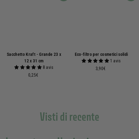
Sacchetto Kraft - Grande 23 x
Eco-filtro per cosmetici solidi
12 x 31 cm
1 avis
8 avis
3
3,90€
0
,
0,25€
,
9
2
0
5
€
€
Visti di recente