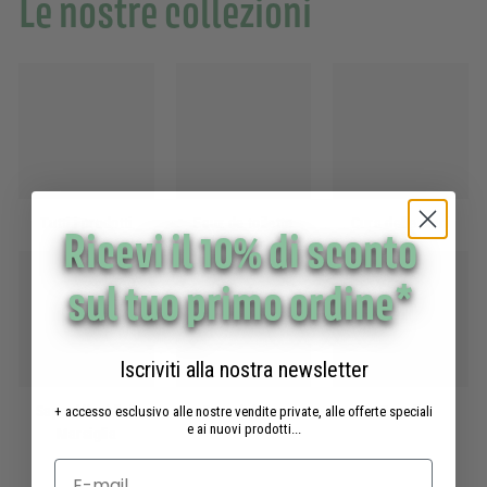
Le nostre collezioni
Tutti i prodotti
Eaux de toilette
Cura delle mani
Ricevi il 10% di sconto
sul tuo primo ordine*
Iscriviti alla nostra newsletter
Saponi liquidi di
Cura del viso
Regali
+ accesso esclusivo alle nostre vendite private, alle offerte speciali
e ai nuovi prodotti...
Marsiglia