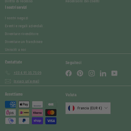
Diritto di recesso
Recensioni dei clienti
I nostri servizi
I nostri negozi
Eventi e regali aziendali
Diventare rivenditore
Diventare un franchisee
Unisciti a noi
Contattate
Seguiteci
Facebook
Pinterest
Instagram
LinkedIn
YouTub
+33 4 91 35 75 09
Inviaci un'e-mail
Accettiamo
Valuta
Francia (EUR €)