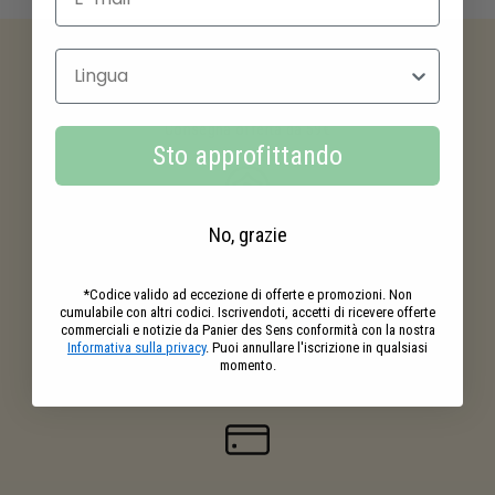
Seleziona la lingua
Consegna offerta da 59€
Sto approfittando
No, grazie
I
vostri acquisti
premiati
*Codice valido ad eccezione di offerte e promozioni. Non
cumulabile con altri codici. Iscrivendoti, accetti di ricevere offerte
commerciali e notizie da Panier des Sens conformità con la nostra
Informativa sulla privacy
. Puoi annullare l'iscrizione in qualsiasi
momento.
Campioni gratuiti
con i vostri ordini