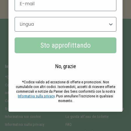
P
agamento
sicuro
Seleziona la lingua
Sto approfittando
No, grazie
Informazioni legali
Chi siamo?
*Condizioni delle offerte
Il marchio
*Codice valido ad eccezione di offerte e promozioni. Non
Consegna
I nostri impegni
cumulabile con altri codici. Iscrivendoti, accetti di ricevere offerte
commerciali e notizie da Panier des Sens conformità con la nostra
Informazioni legali
Responsabilità
Informativa sulla privacy
. Puoi annullare l'iscrizione in qualsiasi
momento.
Condizioni Generali di Vendita
Le Journal Panier des Sens
Sicurezza dei pagamenti
Guida al sapone liquido di Marsiglia
Informativa sui cookie
La guida all'eau de toilette
Informativa sulla privacy
FAQ