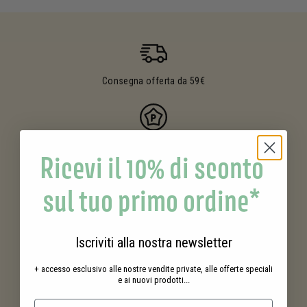
Consegna offerta da 59€
Ricevi il 10% di sconto
I
vostri acquisti
premiati
sul tuo primo ordine*
Campioni gratuiti
con i vostri ordini
Iscriviti alla nostra newsletter
+ accesso esclusivo alle nostre vendite private, alle offerte speciali
e ai nuovi prodotti...