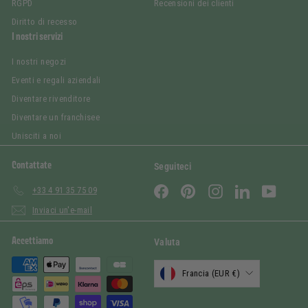
RGPD
Recensioni dei clienti
Diritto di recesso
I nostri servizi
I nostri negozi
Eventi e regali aziendali
Diventare rivenditore
Diventare un franchisee
Unisciti a noi
Contattate
Seguiteci
Facebook
Pinterest
Instagram
LinkedIn
YouTub
+33 4 91 35 75 09
Inviaci un'e-mail
Accettiamo
Valuta
Francia (EUR €)