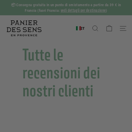
Vai
📦
Consegna gratuita in un punto di smistamento a partire da 39 € in
al
vedi dettagli per destinazione
Francia
(fuori Francia:
)
Mostra
contenuto
diapositive
P
Pausa
a
IT
Ricerca
Naviga
n
i
Tutte le
e
r
recensioni dei
d
e
nostri clienti
s
S
e
n
s