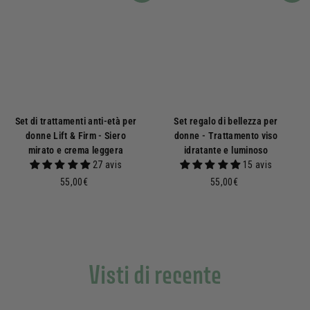
Set di trattamenti anti-età per
Set regalo di bellezza per
donne Lift & Firm - Siero
donne - Trattamento viso
mirato e crema leggera
idratante e luminoso
27 avis
15 avis
5
5
55,00€
55,00€
5
5
,
,
0
0
0
0
€
€
Visti di recente