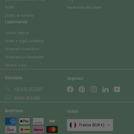
RGPD
Recensioni dei clienti
Diritto di recesso
I nostri servizi
I nostri negozi
Eventi e regali aziendali
Diventare rivenditore
Diventare un franchisee
Unisciti a noi
Contattate
Seguiteci
Facebook
Pinterest
Instagram
LinkedIn
YouTub
+33 4 91 35 75 09
Inviaci un'e-mail
Accettiamo
Valuta
Francia (EUR €)