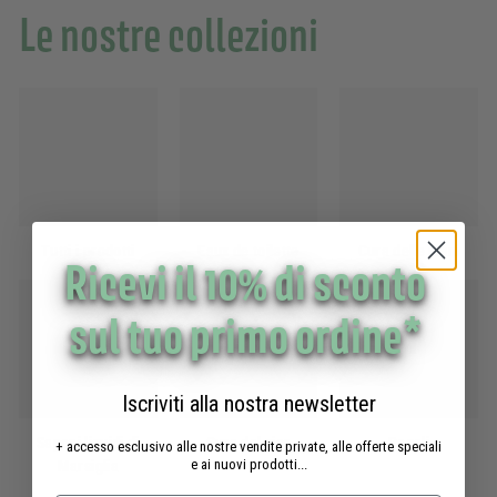
Le nostre collezioni
Tutti i prodotti
Eaux de toilette
Cura delle mani
Ricevi il 10% di sconto
sul tuo primo ordine*
Iscriviti alla nostra newsletter
Saponi liquidi di
Cura del viso
Regali
+ accesso esclusivo alle nostre vendite private, alle offerte speciali
e ai nuovi prodotti...
Marsiglia