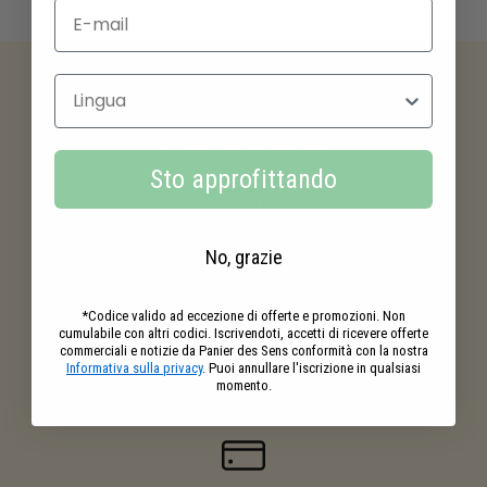
Seleziona la lingua
Consegna offerta da 59€
Sto approfittando
No, grazie
I
vostri acquisti
premiati
*Codice valido ad eccezione di offerte e promozioni. Non
cumulabile con altri codici. Iscrivendoti, accetti di ricevere offerte
commerciali e notizie da Panier des Sens conformità con la nostra
Informativa sulla privacy
. Puoi annullare l'iscrizione in qualsiasi
momento.
Campioni gratuiti
con i vostri ordini