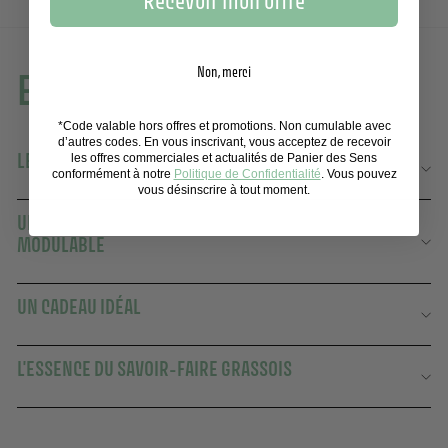
Recevoir mon offre
Non, merci
En savoir plus
*Code valable hors offres et promotions. Non cumulable avec
d’autres codes. En vous inscrivant, vous acceptez de recevoir
LE PARFUM RACONTÉ PAR NOTRE MAITRE PARFUMEUR
les offres commerciales et actualités de Panier des Sens
conformément à notre
Politique de Confidentialité
. Vous pouvez
vous désinscrire à tout moment.
UNE EAU DE TOILETTE MARINE À L'INTENSITÉ
MODULABLE
UN CADEAU IDÉAL
L'ESSENCE DU SAVOIR-FAIRE GRASSOIS