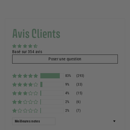
Avis Clients
Basé sur 354 avis
Poser une question
83%
(293)
9%
(33)
4%
(15)
2%
(6)
2%
(7)
Sort by