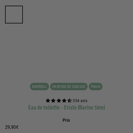
MINÉRAL
PARFUM DE GRASSE
FRAIS
354 avis
Eau de toilette - Criste Marine 50ml
Prix
Prix
29,90€
29,90€