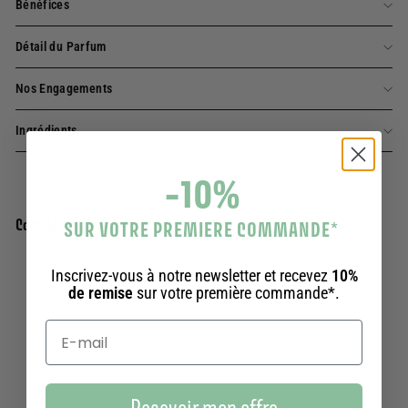
Bénéfices
Détail du Parfum
Nos Engagements
Ingrédients
-10%
Complétez la routine
SUR VOTRE PREMIERE COMMANDE
*
Inscrivez-vous à notre newsletter et recevez
10%
Ajouter au panier
Eau de toilette - Criste Marine 50ml
de remise
sur votre première commande*.
354 avis
29,90€
29,90€