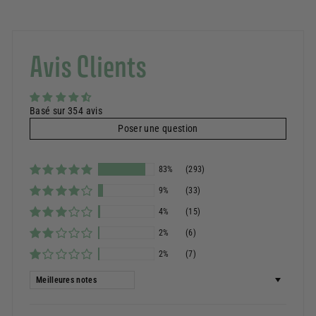
Avis Clients
Basé sur 354 avis
Poser une question
83%
(293)
9%
(33)
4%
(15)
2%
(6)
2%
(7)
Sort by