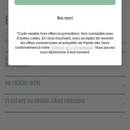
En savoir plus
Non, merci
*Code valable hors offres et promotions. Non cumulable avec
d’autres codes. En vous inscrivant, vous acceptez de recevoir
LE PARFUM RACONTÉ PAR NOTRE MAITRE PARFUMEUR
les offres commerciales et actualités de Panier des Sens
conformément à notre
Politique de Confidentialité
. Vous pouvez
vous désinscrire à tout moment.
UNE EAU DE TOILETTE FLORALE À L'INTENSITÉ
MODULABLE
UN CADEAU IDÉAL
L'ESSENCE DU SAVOIR-FAIRE GRASSOIS