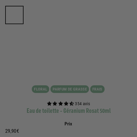
FLORAL
PARFUM DE GRASSE
FRAIS
354 avis
Eau de toilette - Géranium Rosat 50ml
Prix
Prix
29,90€
29,90€