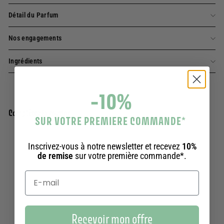
Détail du Parfum
Nos engagements
Ingrédients
-10%
Complétez la routine
SUR VOTRE PREMIERE COMMANDE
*
Ajouter au panier
Inscrivez-vous à notre newsletter et recevez
10%
Eau de toilette - Géranium Rosat 50ml
de remise
sur votre première commande*.
354 avis
29,90€
29,90€
Recevoir mon offre