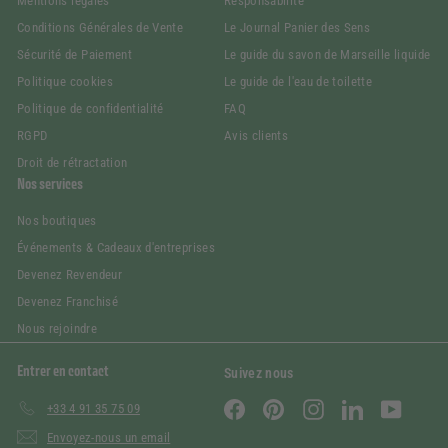
Mentions légales
Responsabilité
Conditions Générales de Vente
Le Journal Panier des Sens
Sécurité de Paiement
Le guide du savon de Marseille liquide
Politique cookies
Le guide de l'eau de toilette
Politique de confidentialité
FAQ
RGPD
Avis clients
Droit de rétractation
Nos services
Nos boutiques
Événements & Cadeaux d'entreprises
Devenez Revendeur
Devenez Franchisé
Nous rejoindre
Entrer en contact
Suivez nous
Facebook
Pinterest
Instagram
LinkedIn
YouTube
+33 4 91 35 75 09
Envoyez-nous un email