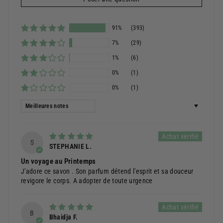
91%
(393)
7%
(29)
1%
(6)
0%
(1)
0%
(1)
Sort by
S
STEPHANIE L.
Un voyage au Printemps
J'adore ce savon . Son parfum détend l'esprit et sa douceur
revigore le corps. A adopter de toute urgence
B
Bhaidja F.