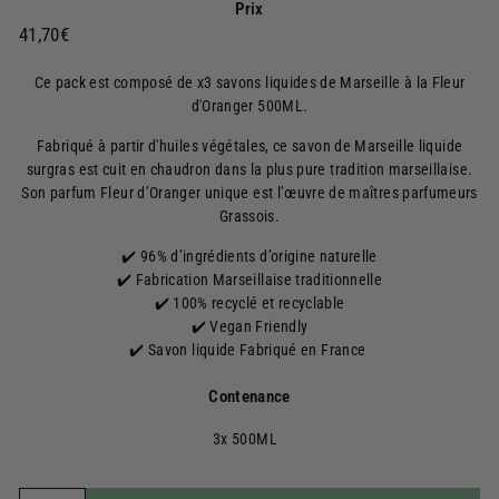
Prix
Prix
41,70€
41,70€
régulier
Ce pack est composé de x3
savons liquides de Marseille à la Fleur
d'Oranger 500ML
.
Fabriqué à partir d'huiles végétales, ce savon de Marseille liquide
surgras est cuit en chaudron dans la plus pure tradition marseillaise.
Son parfum Fleur d’Oranger unique est l’œuvre de maîtres parfumeurs
Grassois.
✔️ 96% d’ingrédients d’origine naturelle
✔️ Fabrication Marseillaise traditionnelle
✔️ 100% recyclé et recyclable
✔️ Vegan Friendly
✔️ Savon liquide Fabriqué en France
Contenance
3x 500ML