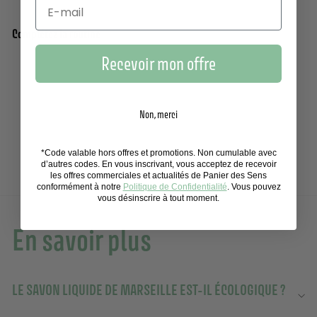
Complétez la routine
Recevoir mon offre
Pack de 3 savons de Marseille liquides | Fleur
Ajouter au panier
d’Oranger 3x 500ml
430 avis
Non, merci
41,70€
41,70€
*Code valable hors offres et promotions. Non cumulable avec
d’autres codes. En vous inscrivant, vous acceptez de recevoir
les offres commerciales et actualités de Panier des Sens
conformément à notre
Politique de Confidentialité
. Vous pouvez
vous désinscrire à tout moment.
En savoir plus
LE SAVON LIQUIDE DE MARSEILLE EST-IL ÉCOLOGIQUE ?