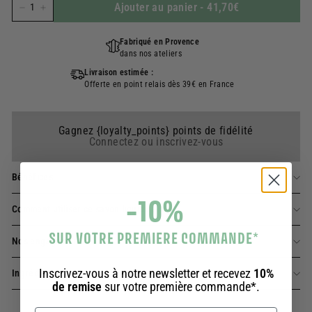
Ajouter au panier
-
41,70€
−
+
Fabriqué en Provence
dans nos ateliers
Livraison estimée :
Offerte en point relais dès 39€ en France
Gagnez {loyalty_points} points de fidélité
Connectez ou inscrivez-vous
Bénéfices
-10%
Comment utiliser ce savon liquide ?
SUR VOTRE PREMIERE COMMANDE
*
Nos engagements
Inscrivez-vous à notre newsletter et recevez
10%
Ingrédients
de remise
sur votre première commande*.