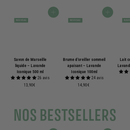
Ajouter au panier
Ajouter au panier
NOUVEAU
NOUVEAU
NOU
Savon de Marseille
Brume d’oreiller sommeil
Lait c
liquide – Lavande
apaisant – Lavande
Lavand
Iconique 500 ml
Iconique 100ml
26 avis
24 avis
1
1
13,90€
14,90€
3
4
,
,
9
9
NOS BESTSELLERS
0
0
€
€