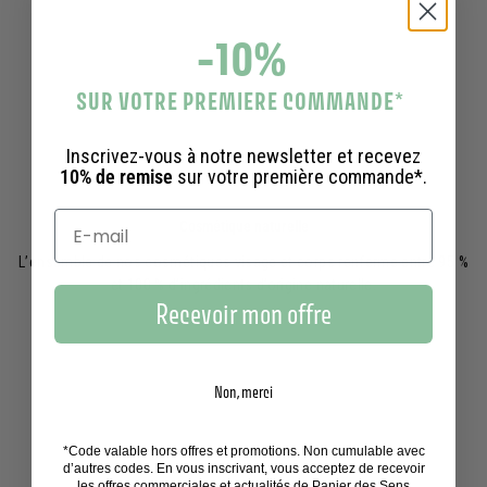
-10%
SUR VOTRE PREMIERE COMMANDE
*
Inscrivez-vous à notre newsletter et recevez
10% de remise
sur votre première commande*.
Cosmétique naturelle
L’ensemble de nos cosmétiques visage et corps renferme entre 95 %
et 100 % d’ingrédients d’origine naturelle.
Recevoir mon offre
Non, merci
*Code valable hors offres et promotions. Non cumulable avec
d’autres codes. En vous inscrivant, vous acceptez de recevoir
les offres commerciales et actualités de Panier des Sens