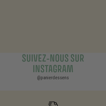
C’est en 2001, dans le sud de la France, au cœur de la
Provence, que Panier des Sens a vu le jour.
Inspirés des ingrédients et du savoir-faire méditerranéens,
nous utilisons le meilleur de notre région pour développer
des produits naturels, simples et authentiques.
SUIVEZ-NOUS SUR
INSTAGRAM
@panierdessens