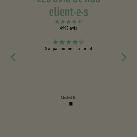
client·e·s
4999 avis
Sympa comme déodorant
ntent
Très 
 pour
qui 
Michel B.