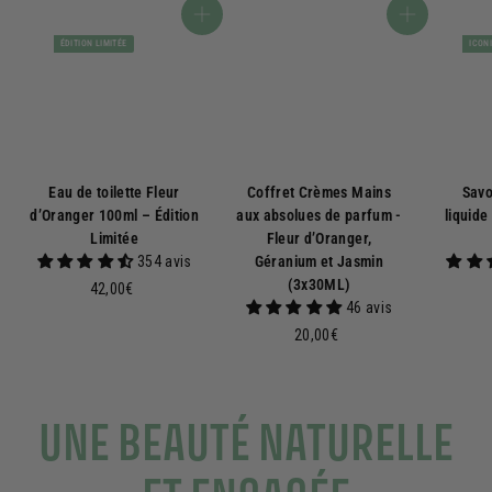
Ajouter au panier
Ajouter au panier
ÉDITION LIMITÉE
ICON
Eau de toilette Fleur
Coffret Crèmes Mains
Savo
d’Oranger 100ml – Édition
aux absolues de parfum -
liquide
Limitée
Fleur d’Oranger,
354 avis
Géranium et Jasmin
(3x30ML)
4
42,00€
46 avis
2
,
2
20,00€
0
0
0
,
€
0
UNE BEAUTÉ NATURELLE
0
€