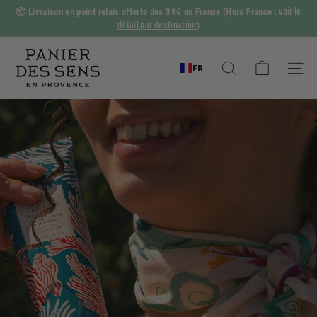
Passer
voir le
📦
Livraison en point relais offerte dès 39€ en France
(Hors France :
au
détail par destination
)
Diaporama
contenu
Pause
P
a
FR
Rechercher
Naviga
n
i
e
r
d
e
s
S
e
n
s