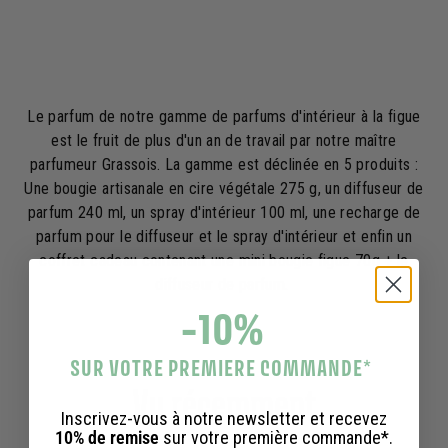
9
,
,
0
0
0
0
€
€
Le parfum de notre gamme de parfums d'intérieur à la figue
est le fruit de plus d'un an de travail par notre maître
parfumeur Grassois. La gamme est déclinée en 5 produits :
Une bougie artisanale en cire végétale 275 g, un diffuseur de
parfum 240 ml, un spray d'intérieur 100 ml, une recharge de
parfum pour le diffuseur et le spray d'intérieur et enfin un
coffret cadeau contenant une mini bougie figue 70g + le
diffuseur de parfum.
-10%
SUR VOTRE PREMIERE COMMANDE
*
Vu récemment
Inscrivez-vous à notre newsletter et recevez
10% de remise
sur votre première commande*.