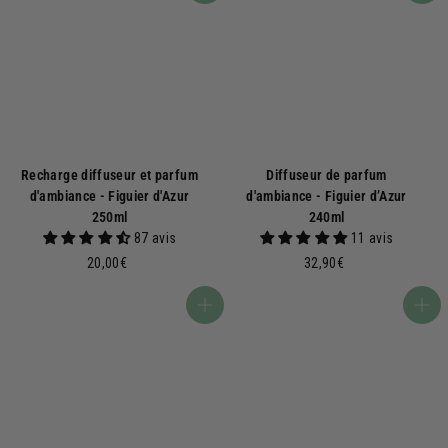
Recharge diffuseur et parfum
Diffuseur de parfum
d'ambiance - Figuier d'Azur
d'ambiance - Figuier d’Azur
250ml
240ml
87 avis
11 avis
2
3
20,00€
32,90€
0
2
,
,
Ajouter au panier
Ajouter au panier
0
9
0
0
€
€