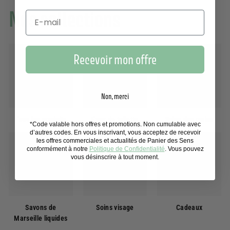
Nos collections
Recevoir mon offre
Non, merci
Tous les produits
Eaux de toilette
Soins des mains
*Code valable hors offres et promotions. Non cumulable avec
d’autres codes. En vous inscrivant, vous acceptez de recevoir
les offres commerciales et actualités de Panier des Sens
conformément à notre
Politique de Confidentialité
. Vous pouvez
vous désinscrire à tout moment.
Savons de
Soins visage
Cadeaux
Marseille liquides