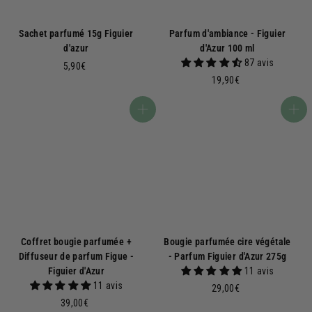
Sachet parfumé 15g Figuier
Parfum d'ambiance - Figuier
d'azur
d'Azur 100 ml
87 avis
5
5,90€
1
,
19,90€
9
9
,
0
Ajouter au panier
Ajouter au panier
9
€
0
€
Coffret bougie parfumée +
Bougie parfumée cire végétale
Diffuseur de parfum Figue -
- Parfum Figuier d'Azur 275g
Figuier d'Azur
11 avis
11 avis
2
29,00€
3
9
39,00€