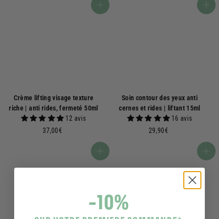
,
,
Ajouter au panier
Ajouter au panier
9
9
0
0
€
€
Crème lifting visage texture
Soin contour des yeux anti
riche | anti rides, fermeté 50ml
cernes et rides | liftant 15ml
12 avis
16 avis
3
2
37,00€
29,90€
7
9
,
,
Ajouter au panier
Ajouter au panier
0
9
0
0
€
€
-10%