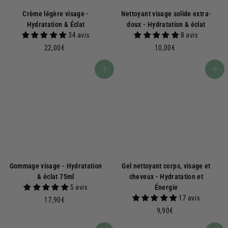
Crème légère visage -
Nettoyant visage solide extra-
Hydratation & Éclat
doux - Hydratation & éclat
34 avis
8 avis
2
1
22,00€
10,00€
2
0
,
,
Ajouter au panier
Ajouter au panier
0
0
0
0
€
€
Gommage visage - Hydratation
Gel nettoyant corps, visage et
& éclat 75ml
cheveux - Hydratation et
5 avis
Énergie
17 avis
1
17,90€
7
9
9,90€
,
,