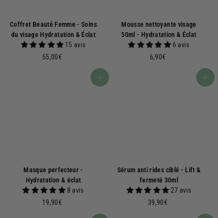
Coffret Beauté Femme - Soins
Mousse nettoyante visage
du visage Hydratation & Éclat
50ml - Hydratation & Éclat
15 avis
6 avis
5
6
55,00€
6,90€
5
,
,
9
Ajouter au panier
Ajouter au panier
0
0
0
€
€
Masque perfecteur -
Sérum anti rides ciblé - Lift &
Hydratation & éclat
fermeté 30ml
8 avis
27 avis
1
3
19,90€
39,90€
9
9