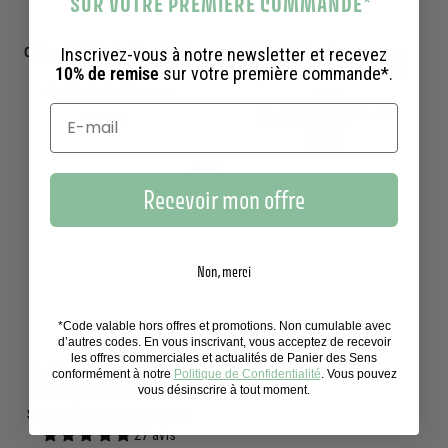
SUR VOTRE PREMIERE COMMANDE
*
Crème de Nuit Anti âge | Lift,
Inscrivez-vous à notre newsletter et recevez
Crème lifting visage texture
10% de remise
sur votre première commande*.
fermeté 50ml
légère | Anti rides, fermeté
6 avis
40ml
27 avis
3
37,00€
7
3
32,00€
,
2
0
,
Ajouter au panier
Recevoir mon offre
0
0
€
0
€
Non, merci
*Code valable hors offres et promotions. Non cumulable avec
d’autres codes. En vous inscrivant, vous acceptez de recevoir
les offres commerciales et actualités de Panier des Sens
Coffret soin visage femme
conformément à notre
Politique de Confidentialité
. Vous pouvez
vous désinscrire à tout moment.
anti-âge Lift & Fermeté -
Sérum ciblé et crème légère
27 avis