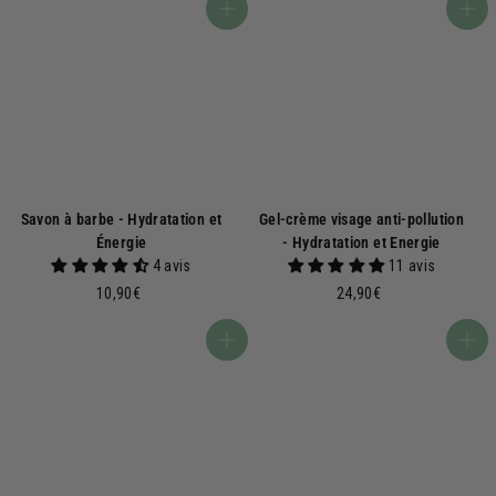
9
9
Ajouter au panier
Ajouter au panier
0
0
€
€
Savon à barbe - Hydratation et
Gel-crème visage anti-pollution
Énergie
- Hydratation et Energie
4 avis
11 avis
1
2
10,90€
24,90€
0
4
,
,
Ajouter au panier
Ajouter au panier
9
9
0
0
€
€