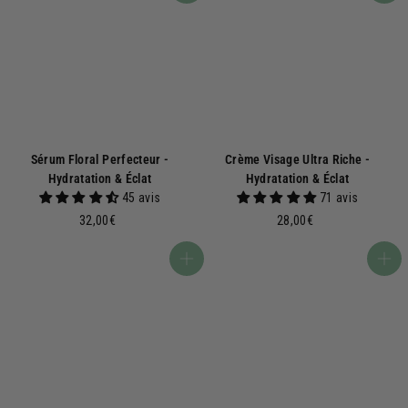
Sérum Floral Perfecteur -
Crème Visage Ultra Riche -
Hydratation & Éclat
Hydratation & Éclat
45 avis
71 avis
3
2
32,00€
28,00€
2
8
,
,
Ajouter au panier
Ajouter au panier
0
0
0
0
€
€