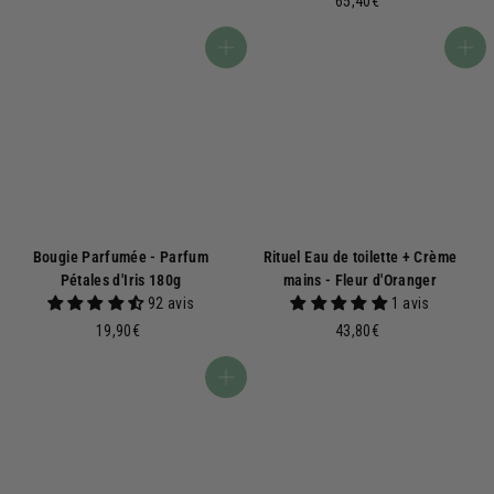
65,40€
,
5
9
,
Ajouter au panier
Ajouter au panier
0
4
€
0
€
Bougie Parfumée - Parfum
Rituel Eau de toilette + Crème
Pétales d'Iris 180g
mains - Fleur d'Oranger
92 avis
1 avis
1
4
19,90€
43,80€
9
3
,
,
Ajouter au panier
9
8
0
0
€
€