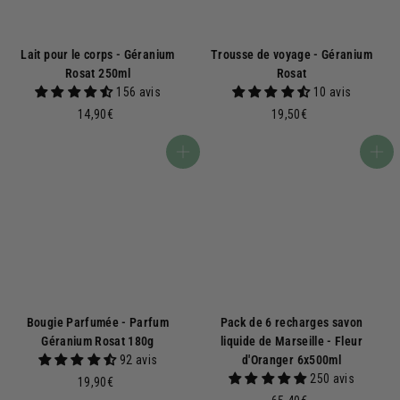
Lait pour le corps - Géranium
Trousse de voyage - Géranium
Rosat 250ml
Rosat
156 avis
10 avis
1
1
14,90€
19,50€
4
9
,
,
Ajouter au panier
Ajouter au panier
9
5
0
0
€
€
Bougie Parfumée - Parfum
Pack de 6 recharges savon
Géranium Rosat 180g
liquide de Marseille - Fleur
92 avis
d'Oranger 6x500ml
250 avis
1
19,90€
9
6