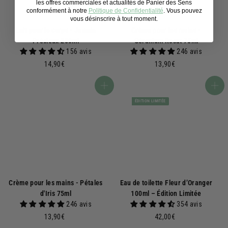
les offres commerciales et actualités de Panier des Sens
conformément à notre
Politique de Confidentialité
. Vous pouvez
vous désinscrire à tout moment.
Lait pour le corps - Jasmin
Crème pour les mains -
Précieux 250ml
Géranium Rosat 75ml
156 avis
246 avis
1
1
14,90€
13,90€
4
3
,
,
Ajouter au panier
Ajouter au panier
9
9
ÉDITION LIMITÉE
0
0
€
€
Crème pour les mains - Pétales
Eau de toilette Fleur d’Oranger
d'Iris 75ml
100ml – Édition Limitée
246 avis
354 avis
1
4
13,90€
42,00€
3
2