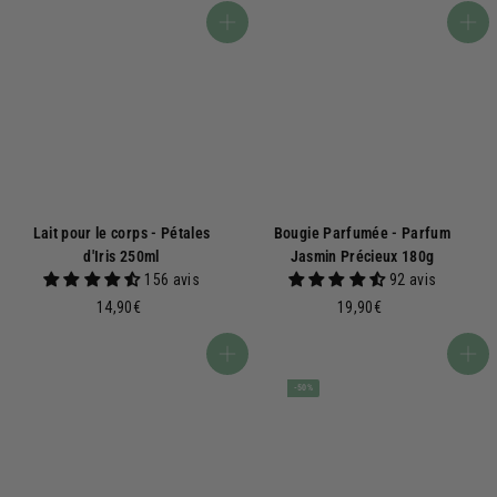
,
,
Ajouter au panier
Ajouter au panier
9
0
0
0
€
€
Lait pour le corps - Pétales
Bougie Parfumée - Parfum
d'Iris 250ml
Jasmin Précieux 180g
156 avis
92 avis
1
1
14,90€
19,90€
4
9
,
,
Ajouter au panier
Ajouter au panier
9
9
-50%
0
0
€
€