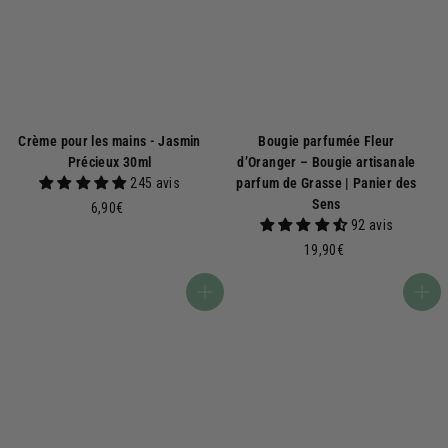
€
€
Crème pour les mains - Jasmin
Bougie parfumée Fleur
Précieux 30ml
d’Oranger – Bougie artisanale
245 avis
parfum de Grasse | Panier des
Sens
6
6,90€
92 avis
,
9
1
19,90€
0
9
€
,
Ajouter au panier
Ajouter au panier
9
0
€