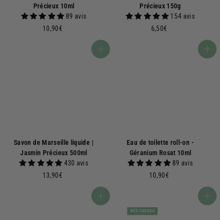
Précieux 10ml
Précieux 150g
89 avis
154 avis
1
6
10,90€
6,50€
0
,
,
5
Ajouter au panier
Ajouter au panier
9
0
0
€
€
Savon de Marseille liquide |
Eau de toilette roll-on -
Jasmin Précieux 500ml
Géranium Rosat 10ml
430 avis
89 avis
1
1
13,90€
10,90€
3
0
,
,
Ajouter au panier
Ajouter au panier
9
9
IDÉE CADEAU
0
0