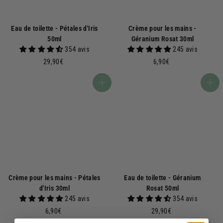
Eau de toilette - Pétales d'Iris
Crème pour les mains -
50ml
Géranium Rosat 30ml
354 avis
245 avis
2
6
29,90€
6,90€
9
,
,
9
Ajouter au panier
Ajouter au panier
9
0
0
€
€
Crème pour les mains - Pétales
Eau de toilette - Géranium
d'Iris 30ml
Rosat 50ml
245 avis
354 avis
6
2
6,90€
29,90€
,
9