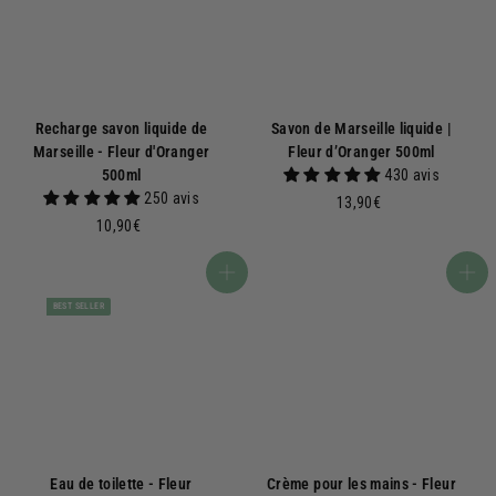
Recharge savon liquide de
Savon de Marseille liquide |
Marseille - Fleur d'Oranger
Fleur d’Oranger 500ml
500ml
430 avis
250 avis
1
13,90€
1
3
10,90€
0
,
,
9
Ajouter au panier
Ajouter au panier
9
0
BEST SELLER
0
€
€
Eau de toilette - Fleur
Crème pour les mains - Fleur