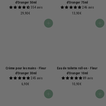
d'Oranger 50ml
d'Oranger 75ml
354 avis
246 avis
2
1
29,90€
13,90€
9
3
,
,
Ajouter au panier
Ajouter au panier
9
9
0
0
€
€
Crème pour les mains - Fleur
Eau de toilette roll-on - Fleur
d'Oranger 30ml
d'Oranger 10ml
245 avis
89 avis
6
1
6,90€
10,90€
,
0
9
,
Ajouter au panier
Ajouter au panier
0
9
€
0