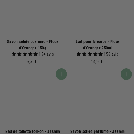
€
Savon solide parfumé - Fleur
Lait pour le corps - Fleur
d'Oranger 150g
d'Oranger 250ml
154 avis
156 avis
6
1
6,50€
14,90€
,
4
5
,
Ajouter au panier
Ajouter au panier
0
9
€
0
€
Eau de toilette roll-on - Jasmin
Savon solide parfumé - Jasmin