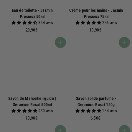
Eau de toilette - Jasmin
Crème pour les mains - Jasmin
Précieux 50ml
Précieux 75ml
354 avis
246 avis
2
1
29,90€
13,90€
9
3
,
,
Ajouter au panier
Ajouter au panier
9
9
0
0
€
€
Savon de Marseille liquide |
Savon solide parfumé -
Géranium Rosat 500ml
Géranium Rosat 150g
430 avis
154 avis
1
6
13,90€
6,50€
3
,
,
5