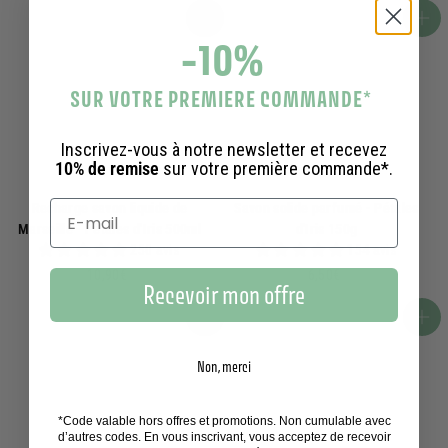
9
,
Ajouter au panier
Ajouter au panier
-10%
0
9
€
0
€
SUR VOTRE PREMIERE COMMANDE
*
Inscrivez-vous à notre newsletter et recevez
10% de remise
sur votre première commande*.
Recharge savon liquide de
Savon solide parfumé - Pétales
Marseille - Pétales d'Iris 500ml
d'Iris 150g
250 avis
154 avis
1
6
10,90€
6,50€
Recevoir mon offre
0
,
,
5
Ajouter au panier
Ajouter au panier
9
0
0
€
Non, merci
€
*Code valable hors offres et promotions. Non cumulable avec
d’autres codes. En vous inscrivant, vous acceptez de recevoir