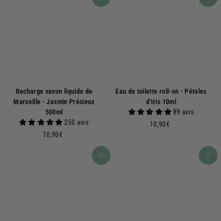
Ajouter au panier
Ajouter au panier
9
0
0
€
€
Recharge savon liquide de
Eau de toilette roll-on - Pétales
Marseille - Jasmin Précieux
d'Iris 10ml
500ml
89 avis
250 avis
1
10,90€
1
0
10,90€
0
,
,
9
Ajouter au panier
Ajouter au panier
9
0
0
€
€