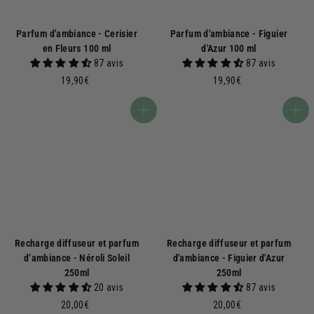
Parfum d'ambiance - Cerisier
Parfum d'ambiance - Figuier
en Fleurs 100 ml
d'Azur 100 ml
87 avis
87 avis
1
1
19,90€
19,90€
9
9
,
,
Ajouter au panier
Ajouter au panier
9
9
0
0
€
€
Recharge diffuseur et parfum
Recharge diffuseur et parfum
d’ambiance - Néroli Soleil
d'ambiance - Figuier d'Azur
250ml
250ml
20 avis
87 avis
2
2
20,00€
20,00€