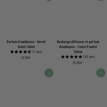
Parfum d’ambiance - Néroli
Recharge diffuseur et parfum
Soleil 100ml
d'ambiance - Coton Poudré
11 avis
250ml
103 avis
1
19,90€
9
2
20,00€
,
0
9
,
Ajouter au panier
Ajouter au panier
0
0
€
0
€