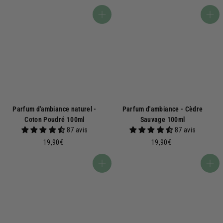
0
0
,
,
Ajouter au panier
Ajouter au panier
0
0
0
0
€
€
Parfum d'ambiance naturel -
Parfum d'ambiance - Cèdre
Coton Poudré 100ml
Sauvage 100ml
87 avis
87 avis
1
1
19,90€
19,90€
9
9
,
,
Ajouter au panier
Ajouter au panier
9
9
0
0
€
€