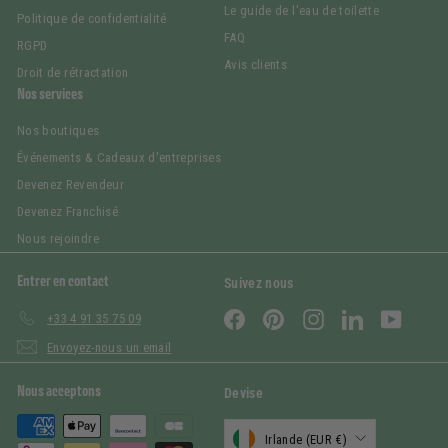
Le guide de l'eau de toilette
Politique de confidentialité
FAQ
RGPD
Avis clients
Droit de rétractation
Nos services
Nos boutiques
Événements & Cadeaux d'entreprises
Devenez Revendeur
Devenez Franchisé
Nous rejoindre
Entrer en contact
Suivez nous
Facebook
Pinterest
Instagram
LinkedIn
YouTub
+33 4 91 35 75 09
Envoyez-nous un email
Nous acceptons
Devise
Irlande (EUR €)