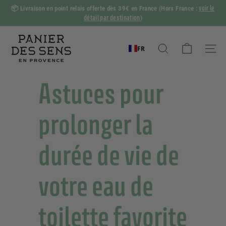
Passer
voir le
📦
Livraison en point relais offerte dès 39€ en France
(Hors France :
au
détail par destination
)
Diaporama
contenu
Pause
P
a
FR
Rechercher
Naviga
n
i
Astuces pour
e
r
prolonger la
d
e
durée de vie de
s
S
votre eau de
e
n
s
toilette favorite