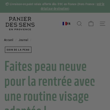
Passer
voir le
📦
Livraison en point relais offerte dès 39€ en France
(Hors France :
au
détail par destination
)
Diaporama
contenu
Pause
P
a
FR
Rechercher
Naviga
n
i
Accueil
/
Journal
/
e
SOIN DE LA PEAU
r
d
Faites peau neuve
e
s
pour la rentrée avec
S
e
une routine visage
n
s