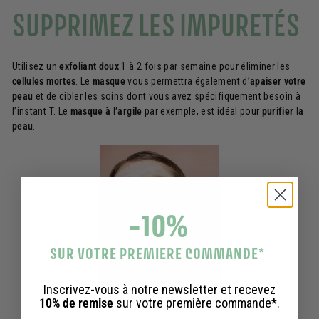
SUPPRIMEZ LES IMPURETÉS
Utilisez un
exfoliant doux
1 à 2 fois par semaine pour éliminer les
cellules mortes
. Le
masque
vous permettra également d’
apaiser votre
peau
et de cibler les soins dont vous avez spécifiquement besoin à
l’instant T. Le
masque à l’argile
par exemple, est idéal pour
purifier la
peau
.
-10%
SUR VOTRE PREMIERE COMMANDE
*
Inscrivez-vous à notre newsletter et recevez
10% de remise
sur votre première commande*.