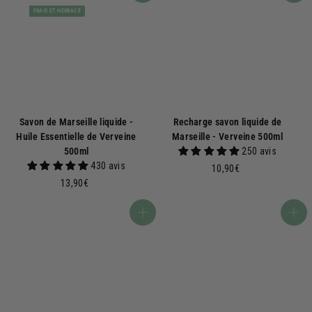
FRAIS ET HERBACÉ
Savon de Marseille liquide -
Recharge savon liquide de
Huile Essentielle de Verveine
Marseille - Verveine 500ml
500ml
250 avis
430 avis
1
10,90€
1
0
13,90€
3
,
,
9
Ajouter au panier
Ajouter au panier
9
0
0
€
€