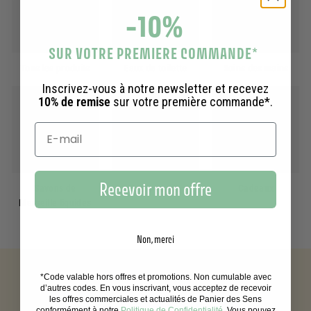
-10%
SUR VOTRE PREMIERE COMMANDE
*
Tous les produits
Eaux de toilette
Soins des mains
Inscrivez-vous à notre newsletter et recevez
10% de remise
sur votre première commande*.
Recevoir mon offre
Savons de
Soins visage
Cadeaux
Marseille liquides
Non, merci
*Code valable hors offres et promotions. Non cumulable avec
d’autres codes. En vous inscrivant, vous acceptez de recevoir
les offres commerciales et actualités de Panier des Sens
conformément à notre
Politique de Confidentialité
. Vous pouvez