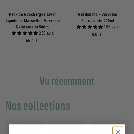
Pack de 6 recharges savon
Gel douche - Verveine
liquide de Marseille - Verveine
Energisante 200ml
Relaxante 6x500ml
185 avis
250 avis
8
8,00€
6
,
65,40€
5
0
,
0
4
€
0
€
Vu récemment
Nos collections