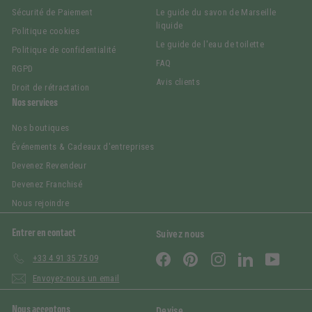
Sécurité de Paiement
Le guide du savon de Marseille
liquide
Politique cookies
Le guide de l'eau de toilette
Politique de confidentialité
FAQ
RGPD
Avis clients
Droit de rétractation
Nos services
Nos boutiques
Événements & Cadeaux d'entreprises
Devenez Revendeur
Devenez Franchisé
Nous rejoindre
Entrer en contact
Suivez nous
Facebook
Pinterest
Instagram
LinkedIn
YouTub
+33 4 91 35 75 09
Envoyez-nous un email
Nous acceptons
Devise