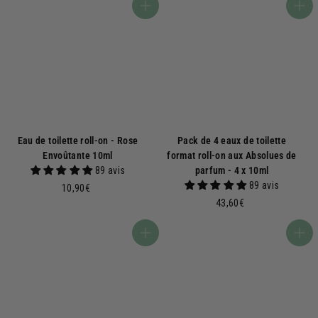
,
9
Ajouter au panier
Ajouter au panier
7
0
0
€
€
Eau de toilette roll-on - Rose
Pack de 4 eaux de toilette
Envoûtante 10ml
format roll-on aux Absolues de
89 avis
parfum - 4 x 10ml
89 avis
1
10,90€
0
4
43,60€
,
3
9
,
Ajouter au panier
Ajouter au panier
0
6
€
0
€