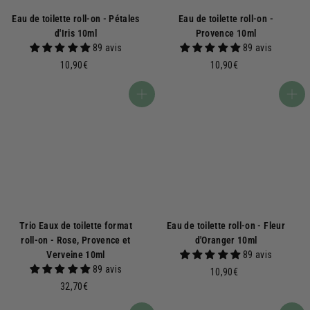
Eau de toilette roll-on - Pétales
Eau de toilette roll-on -
d'Iris 10ml
Provence 10ml
89 avis
89 avis
1
1
10,90€
10,90€
0
0
,
,
Ajouter au panier
Ajouter au panier
9
9
0
0
€
€
Trio Eaux de toilette format
Eau de toilette roll-on - Fleur
roll-on - Rose, Provence et
d'Oranger 10ml
Verveine 10ml
89 avis
89 avis
1
10,90€
3
0
32,70€
2
,