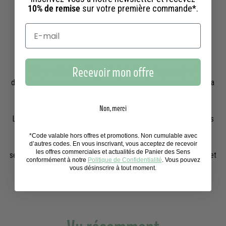
1
10,90€
10% de remise
sur votre première commande*.
0
,
9
0
€
Recevoir mon offre
Notre collection d'eaux de toilette est imaginée et
développée par notre maître parfumeur, dans le sud-est de la
France, à Grasse, le berceau historique de la parfumerie.
Non, merci
Le Parfum roll-on est idéal pour les petits et grands voyages
et vous permet de les transporter partout avec vous ! Ces
*Code valable hors offres et promotions. Non cumulable avec
eaux de toilette, au format 10ml, sont disponibles en 4
d’autres codes. En vous inscrivant, vous acceptez de recevoir
les offres commerciales et actualités de Panier des Sens
senteurs : Fleur d'oranger, Géranium Rosat, Jasmin précieux et
conformément à notre
Politique de Confidentialité
. Vous pouvez
Pétales d'Iris.
vous désinscrire à tout moment.