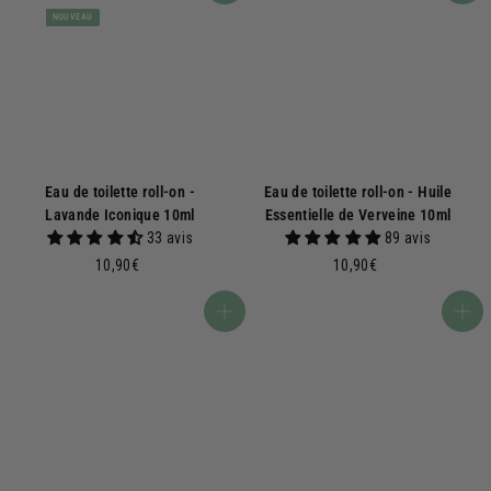
NOUVEAU
Eau de toilette roll-on -
Eau de toilette roll-on - Huile
Lavande Iconique 10ml
Essentielle de Verveine 10ml
33 avis
89 avis
1
1
10,90€
10,90€
0
0
,
,
Ajouter au panier
Ajouter au panier
9
9
0
0
€
€