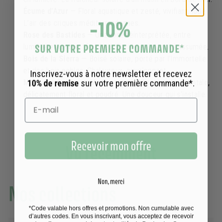
Écume d'Azur
— Floral aquatique et zesté, vivifiant, iodé.
-10%
L'air des criques méditerranéennes.
Rose des Bastides
— Une rose réinterprétée, entre
SUR VOTRE PREMIERE COMMANDE
*
lumière et ombre : fraîcheur florale et intensité assumée.
Bois de la Sierra
— Boisé solaire, porté par l'Immortelle
et des bois nobles. Chaleureux, enveloppant.
Inscrivez-vous à notre newsletter et recevez
10% de remise
sur votre première commande*.
Musc des Sables
— Musc cristallin d'inspiration orientale,
délicatement floral et poudré. Une douceur qui s'installe.
Recevoir mon offre
Vu récemment
Non, merci
Nos collections
*Code valable hors offres et promotions. Non cumulable avec
d’autres codes. En vous inscrivant, vous acceptez de recevoir