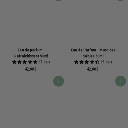
Eau de parfum -
Eau de Parfum - Musc des
Rafraîchissant 50ml
Sables 50ml
17 avis
19 avis
4
4
42,00€
42,00€
2
2
,
,
Ajouter au panier
Ajouter au panier
0
0
0
0
€
€