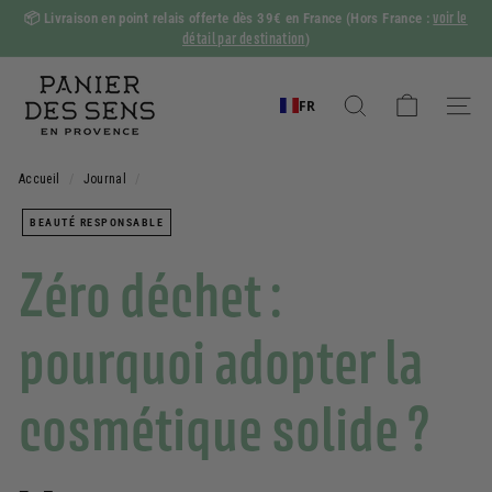
Passer
voir le
📦
Livraison en point relais offerte dès 39€ en France
(Hors France :
au
détail par destination
)
Diaporama
contenu
Pause
P
a
FR
Rechercher
Naviga
n
i
Accueil
/
Journal
/
e
BEAUTÉ RESPONSABLE
r
d
Zéro déchet :
e
s
pourquoi adopter la
S
e
cosmétique solide ?
n
s