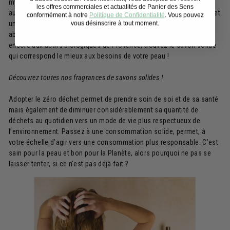
mythique une référence universelle. Découvrez nos savons solides
les offres commerciales et actualités de Panier des Sens
aux douces fragrances provençales, avec des formules naturelles et
conformément à notre
Politique de Confidentialité
. Vous pouvez
vous désinscrire à tout moment.
une recherche toujours plus poussée sur les actifs végétaux. Aux
absolues de parfum, aux huiles essentielles, au beurre de karité ou
encore aux actifs biologiques de Provence, trouvez le savon solide
qui correspond le mieux aux besoins de votre peau !
Découvrez toutes nos fragrances de savons solides !
Adopter le zéro déchet permet de prendre soin de soi et de sa santé
mais également de diminuer considérablement sa quantité de
déchets au quotidien vers un mode de vie plus respectueux de
l’environnement. Passez à une consommation solide, permet, à
votre échelle d’agir vers une consommation plus responsable. C’est
sain pour la peau et bon pour la Planète, alors pourquoi ne pas se
laisser tenter, si ce n’est pas déjà fait ?