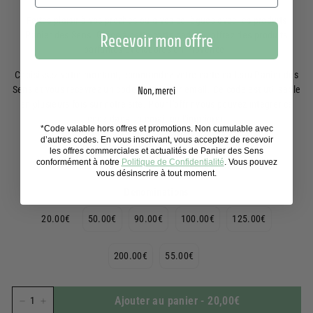
régulier
Faites plaisir à vos proches ou à vos collègues avec les produits
Panier des Sens. Grâce à cette carte cadeau, offrez des produits
Recevoir mon offre
parfumés et élaborés en Provence !
Choisissez votre montant, commandez votre carte cadeau Panier des
Sens et vous recevrez un code unique par email. Ce code est utilisable
Non, merci
en plusieurs fois sur notre site. Pour l'offrir vous pouvez intégrer ce
code dans un email ou l'imprimer.
*Code valable hors offres et promotions. Non cumulable avec
d’autres codes. En vous inscrivant, vous acceptez de recevoir
✔️ Livraison gratuite
les offres commerciales et actualités de Panier des Sens
conformément à notre
Politique de Confidentialité
. Vous pouvez
✔️ Livraison instantanée par e-mail
vous désinscrire à tout moment.
Denominations
20.00€
50.00€
90.00€
100.00€
125.00€
200.00€
55.00€
Ajouter au panier
-
20,00€
−
+