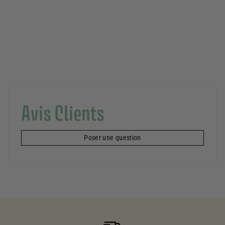
partir
de
20,00€
Avis Clients
Poser une question