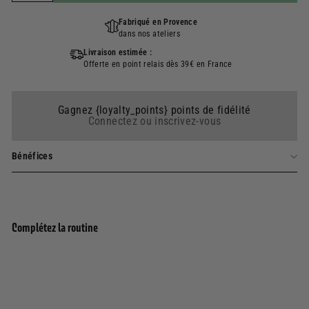
Fabriqué en Provence
dans nos ateliers
Livraison estimée :
Offerte en point relais dès 39€ en France
Gagnez {loyalty_points} points de fidélité
Connectez ou inscrivez-vous
Bénéfices
Complétez la routine
Ajouter au panier
Carte Cadeau
À
20,00€
À partir de