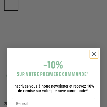
-10%
SUR VOTRE PREMIERE COMMANDE
*
CADEAU IDÉAL
SANS FRAIS DE PORT
RÉCEPTION INSTANTANÉE
Inscrivez-vous à notre newsletter et recevez
10%
Carte Cadeau
de remise
sur votre première commande*.
Prix
Prix
20,00€
20,00€