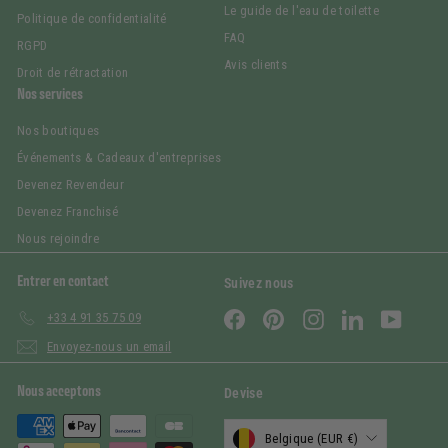
Le guide de l'eau de toilette
Politique de confidentialité
FAQ
RGPD
Avis clients
Droit de rétractation
Nos services
Nos boutiques
Événements & Cadeaux d'entreprises
Devenez Revendeur
Devenez Franchisé
Nous rejoindre
Entrer en contact
Suivez nous
Facebook
Pinterest
Instagram
LinkedIn
YouTub
+33 4 91 35 75 09
Envoyez-nous un email
Nous acceptons
Devise
Belgique (EUR €)