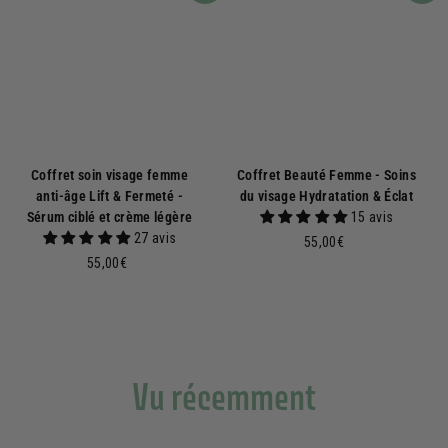
Coffret soin visage femme
Coffret Beauté Femme - Soins
anti-âge Lift & Fermeté -
du visage Hydratation & Éclat
Sérum ciblé et crème légère
15 avis
27 avis
5
55,00€
5
5
55,00€
5
,
,
0
0
0
0
€
€
Vu récemment