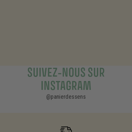
C’est en 2001, dans le sud de la France, au cœur de la
Provence, que Panier des Sens a vu le jour.
Inspirés des ingrédients et du savoir-faire méditerranéens,
nous utilisons le meilleur de notre région pour développer
des produits naturels, simples et authentiques.
SUIVEZ-NOUS SUR
INSTAGRAM
@panierdessens