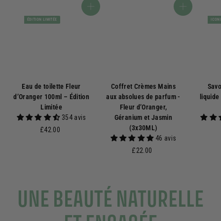
Ajouter au panier
Ajouter au panier
ÉDITION LIMITÉE
ICON
Eau de toilette Fleur
Coffret Crèmes Mains
Savo
d’Oranger 100ml – Édition
aux absolues de parfum -
liquide
Limitée
Fleur d’Oranger,
354 avis
Géranium et Jasmin
(3x30ML)
£
£42.00
46 avis
4
2
£
£22.00
.
2
0
2
0
.
UNE BEAUTÉ NATURELLE
0
0