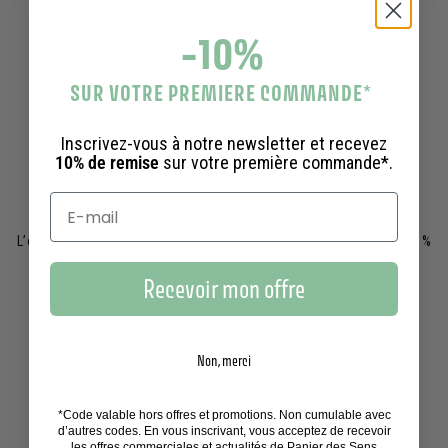
-10%
SUR VOTRE PREMIERE COMMANDE
*
Inscrivez-vous à notre newsletter et recevez
10% de remise
sur votre première commande*.
Cosmétique naturelle
L’ensemble de nos cosmétiques visage et corps renferme entre 95 %
et 100 % d’ingrédients d’origine naturelle.
Recevoir mon offre
Non, merci
*Code valable hors offres et promotions. Non cumulable avec
d’autres codes. En vous inscrivant, vous acceptez de recevoir
les offres commerciales et actualités de Panier des Sens