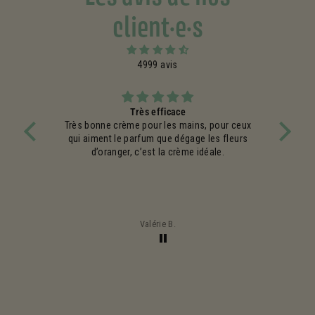
client·e·s
4999 avis
Très efficace
Très bonne crème pour les mains, pour ceux
Excel
qui aiment le parfum que dégage les fleurs
par
d’oranger, c’est la crème idéale.
comman
un co
ma
problè
J’ai 
Valérie B.