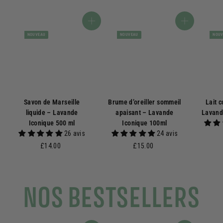
Ajouter au panier
Ajouter au panier
NOUVEAU
NOUVEAU
NOU
Savon de Marseille
Brume d’oreiller sommeil
Lait c
liquide – Lavande
apaisant – Lavande
Lavand
Iconique 500 ml
Iconique 100ml
26 avis
24 avis
£
£
£14.00
£15.00
1
1
4
5
.
.
NOS BESTSELLERS
0
0
0
0