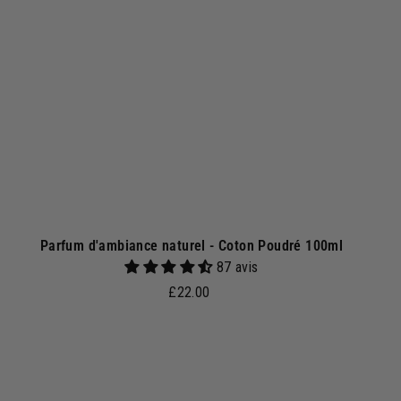
r
a
u
p
a
n
i
e
r
Parfum d'ambiance naturel - Coton Poudré 100ml
87 avis
£
£22.00
2
2
.
0
A
A
j
0