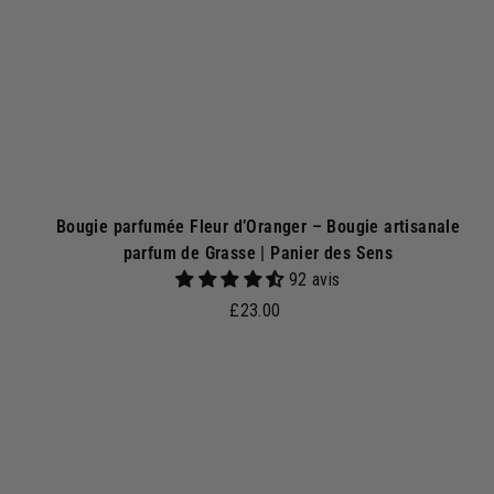
p
a
n
i
e
r
Bougie parfumée Fleur d’Oranger – Bougie artisanale
parfum de Grasse | Panier des Sens
92 avis
£
£23.00
2
3
.
j
0
o
0
u
t
e