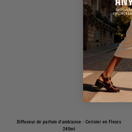
.
0
j
0
o
u
t
e
r
a
u
p
a
n
i
e
r
Diffuseur de parfum d'ambiance - Cerisier en Fleurs
240ml