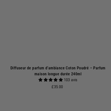
r
a
u
p
a
n
i
e
r
Diffuseur de parfum d’ambiance Coton Poudré – Parfum
maison longue durée 240ml
103 avis
£
£35.00
3
5
.
j
0