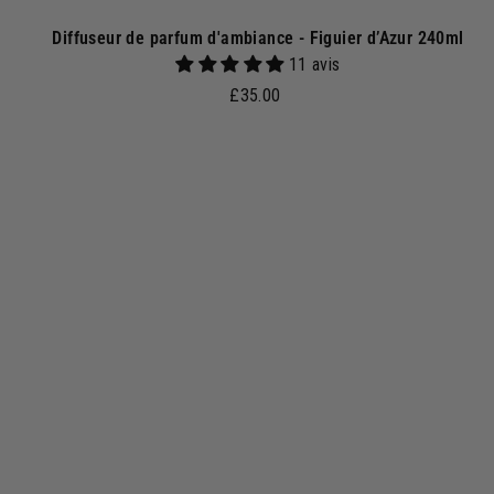
Diffuseur de parfum d'ambiance - Figuier d’Azur 240ml
11 avis
£
£35.00
3
5
.
0
j
0
o
u
t
e
r
a
u
p
a
n
i
e
r