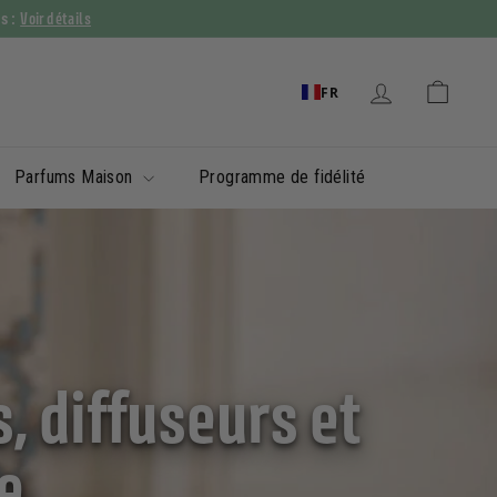
Voir détails
ys :
FR
Parfums Maison
Programme de fidélité
, diffuseurs et
e