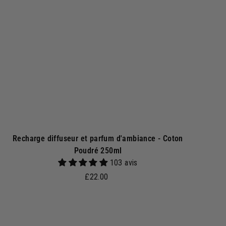
r
a
u
p
a
n
i
e
r
Recharge diffuseur et parfum d'ambiance - Coton
Poudré 250ml
103 avis
£
£22.00
2
2
.
A
j
0