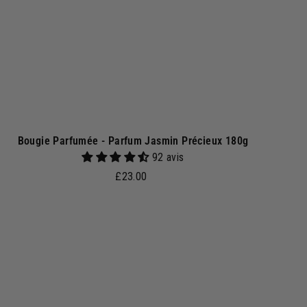
p
a
n
i
e
r
Bougie Parfumée - Parfum Jasmin Précieux 180g
92 avis
£
£23.00
2
3
.
0
A
j
0
o
u
t
e