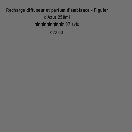
Recharge diffuseur et parfum d'ambiance - Figuier
d'Azur 250ml
87 avis
£
£22.00
2
2
.
A
j
0
o
0
u
t
e
r
a
u
p
a
n
i
e
r