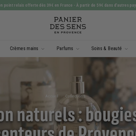
n point relais offerte dès 39€ en France
- À partir de 59€ dans d'autres pa
Diaporama
P
Pause
a
n
i
Crèmes mains
Parfums
Soins & Beauté
e
r
d
e
s
S
Accueil
/
Collections
/
e
 naturels : bougies
n
s
senteurs de Provenc