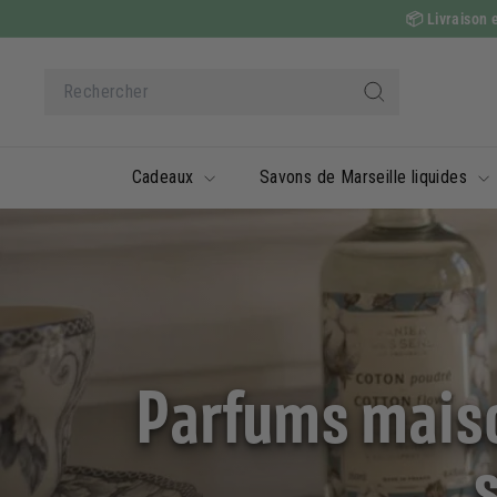
Passer
📦
Livraison e
au
contenu
Search
Rechercher
Cadeaux
Savons de Marseille liquides
Parfums maison