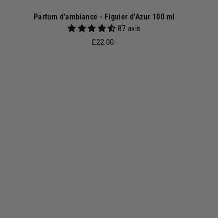
Parfum d'ambiance - Figuier d'Azur 100 ml
87 avis
£
£22.00
2
2
.
0
A
A
j
0
o
u
t
e
r
a
u
p
a
n
i
e
r