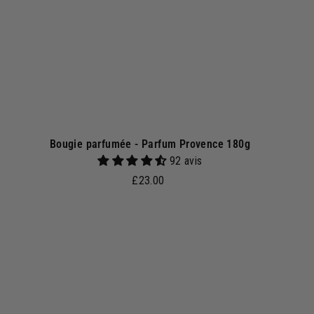
p
a
n
i
e
r
Bougie parfumée - Parfum Provence 180g
92 avis
£
£23.00
2
3
.
0
A
A
j
0
o
u
t
e