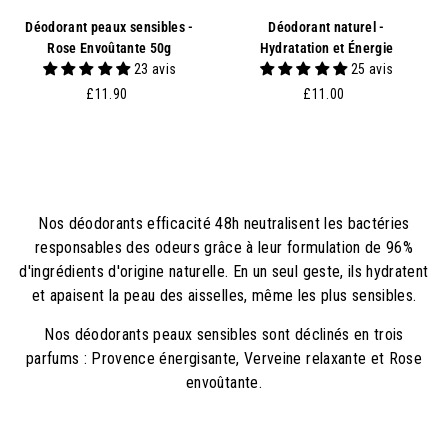
Déodorant peaux sensibles -
Déodorant naturel -
Rose Envoûtante 50g
Hydratation et Énergie
23 avis
25 avis
£
£
£11.90
£11.00
1
1
1
1
.
.
9
0
0
0
Nos déodorants efficacité 48h neutralisent les bactéries
responsables des odeurs grâce à leur formulation de 96%
d'ingrédients d'origine naturelle. En un seul geste, ils hydratent
et apaisent la peau des aisselles, même les plus sensibles.
Nos déodorants peaux sensibles sont déclinés en trois
parfums : Provence énergisante, Verveine relaxante et Rose
envoûtante.