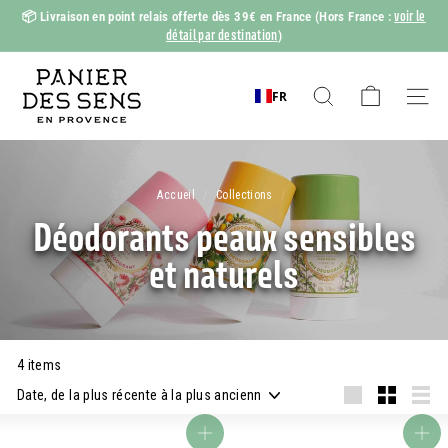
Passer
voir le
📦
Livraison en point relais offerte dès 39€ en France
(Hors France :
au
détail par destination
)
Diaporama
contenu
Pause
P
a
FR
Rechercher
Naviga
n
i
e
Accueil
/
Collections
/
r
Déodorants peaux sensibles
d
et naturels
e
s
S
e
4 items
n
Appliquer
s
Grande
Petit
Liste
Ajouter au panier
Ajouter au panier