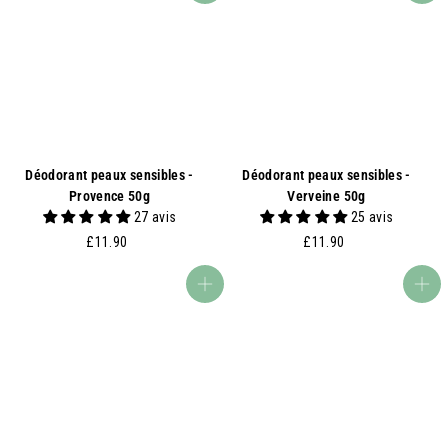
Déodorant peaux sensibles -
Déodorant peaux sensibles -
Provence 50g
Verveine 50g
27 avis
25 avis
£
£
£11.90
£11.90
1
1
1
1
Ajouter au panier
Ajouter au panier
.
.
9
9
0
0