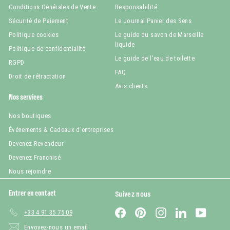
Conditions Générales de Vente
Responsabilité
Sécurité de Paiement
Le Journal Panier des Sens
Politique cookies
Le guide du savon de Marseille
liquide
Politique de confidentialité
Le guide de l'eau de toilette
RGPD
FAQ
Droit de rétractation
Avis clients
Nos services
Nos boutiques
Événements & Cadeaux d'entreprises
Devenez Revendeur
Devenez Franchisé
Nous rejoindre
Entrer en contact
Suivez nous
Facebook
Pinterest
Instagram
LinkedIn
YouTub
+33 4 91 35 75 09
Envoyez-nous un email