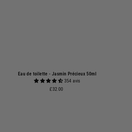
a
u
p
a
n
i
e
r
Eau de toilette - Jasmin Précieux 50ml
354 avis
£
£32.00
3
2
.
A
j
0
o
0
u