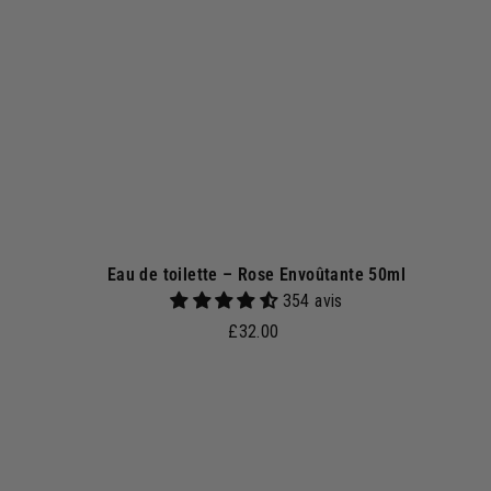
a
u
p
a
n
i
e
r
Eau de toilette – Rose Envoûtante 50ml
354 avis
£
£32.00
3
2
.
j
0
o
0
u