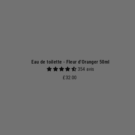
p
a
n
i
e
r
Eau de toilette - Fleur d'Oranger 50ml
354 avis
£
£32.00
3
2
.
j
0
o
0
u
t
e
r