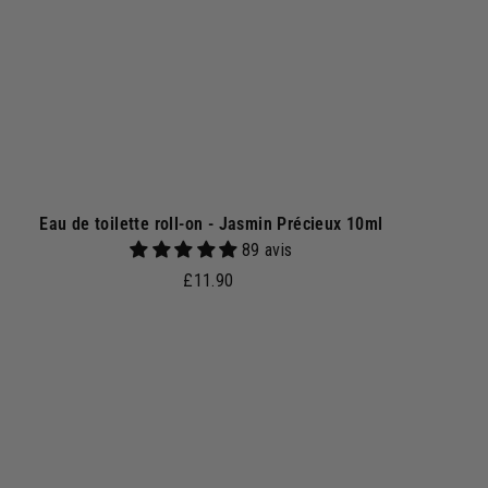
p
a
n
i
e
r
Eau de toilette roll-on - Jasmin Précieux 10ml
89 avis
£
£11.90
1
1
.
A
j
9
o
0
u
t
e
r