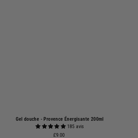
.
A
j
0
o
0
u
t
e
r
a
u
p
a
n
i
e
r
Gel douche - Provence Énergisante 200ml
185 avis
£
£9.00