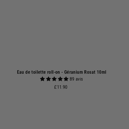
a
u
p
a
n
i
e
r
Eau de toilette roll-on - Géranium Rosat 10ml
89 avis
£
£11.90
1
1
.
A
A
j
9
o
0
u