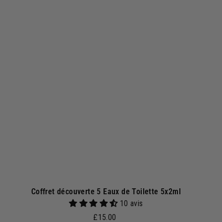
.
A
A
j
0
o
0
u
t
e
r
a
u
p
a
n
i
e
r
Coffret découverte 5 Eaux de Toilette 5x2ml
10 avis
£
£15.00