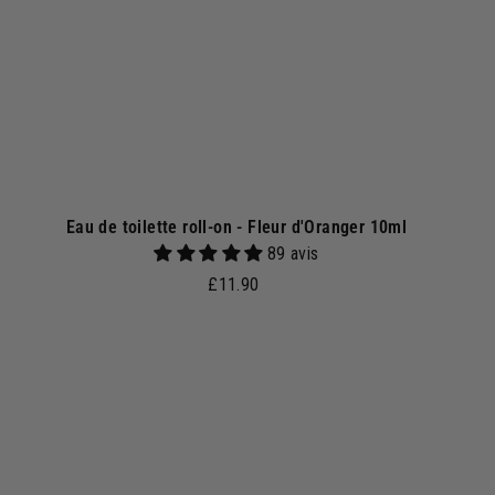
p
a
n
i
e
r
Eau de toilette roll-on - Fleur d'Oranger 10ml
89 avis
£
£11.90
1
1
.
A
A
j
9
o
0
u
t
e
r