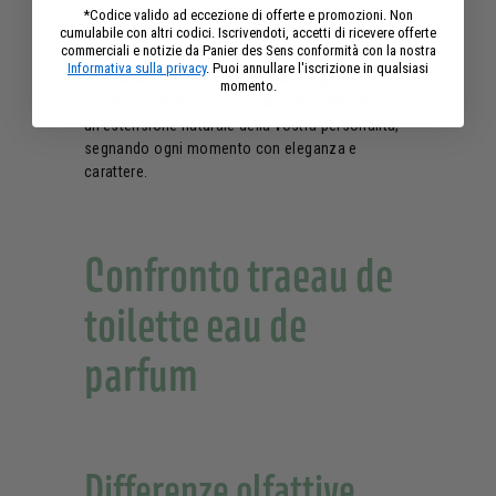
Avete mai provato quella squisita sensazione
*Codice valido ad eccezione di offerte e promozioni. Non
quando il vostro
profumo preferito
si fonde
cumulabile con altri codici. Iscrivendoti, accetti di ricevere offerte
commerciali e notizie da Panier des Sens conformità con la nostra
sottilmente con la vostra pelle? Grazie alla sua
Informativa sulla privacy
. Puoi annullare l'iscrizione in qualsiasi
sofisticata composizione, l'eau de parfum offre
momento.
questa esperienza sensoriale unica. Diventa
un'estensione naturale della vostra personalità,
segnando ogni momento con eleganza e
carattere.
Confronto traeau de
toilette eau de
parfum
Differenze olfattive