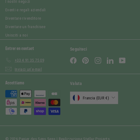
I nostri negozi
Eventi e regali aziendali
Diventare rivenditore
Diventare un franchisee
Unisciti a noi
Entrer en contact
Seguiteci
Facebook
Pinterest
Instagram
LinkedIn
YouTub
+33 4 91 35 75 09
Inviaci un'e-mail
Accettiamo
Valuta
Francia (EUR €)
© 2026 Panier des Sens Sens | Realizzazione
Stellar Projects