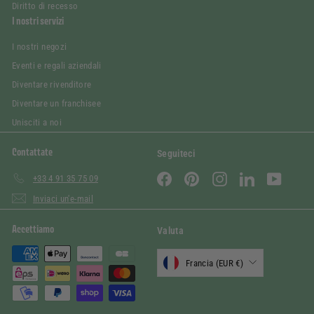
Diritto di recesso
I nostri servizi
I nostri negozi
Eventi e regali aziendali
Diventare rivenditore
Diventare un franchisee
Unisciti a noi
Contattate
Seguiteci
Facebook
Pinterest
Instagram
LinkedIn
YouTube
+33 4 91 35 75 09
Inviaci un'e-mail
Accettiamo
Valuta
Francia (EUR €)