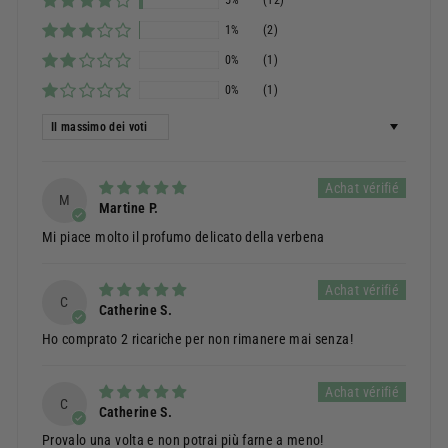
1%
(2)
0%
(1)
0%
(1)
Ordina per
M
Martine P.
Mi piace molto il profumo delicato della verbena
C
Catherine S.
Ho comprato 2 ricariche per non rimanere mai senza!
C
Catherine S.
Provalo una volta e non potrai più farne a meno!