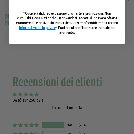
*Codice valido ad eccezione di offerte e promozioni. Non
PROFUMO VERVEINE FIRMATO DAL NOSTRO MAESTRO
cumulabile con altri codici. Iscrivendoti, accetti di ricevere offerte
PROFUMIERE DI GRASSE
commerciali e notizie da Panier des Sens conformità con la nostra
Informativa sulla privacy
. Puoi annullare l'iscrizione in qualsiasi
momento.
Recensioni dei clienti
Basé sur 250 avis
Fai una domanda
94%
(234)
5%
(12)