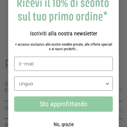
Ricevi il 10% di sconto
Deodorante per pelli sensibili - Verbena 50g
25 reviews
sul tuo primo ordine*
10,90€
10,90€
Iscriviti alla nostra newsletter
+ accesso esclusivo alle nostre vendite private, alle offerte speciali
e ai nuovi prodotti...
Per saperne di più
Seleziona la lingua
IL TUO SAPONE LIQUIDO ALLA VERBENA IN FORMATO
ECOLOGICO
Sto approfittando
LA STESSA FORMULA AL 97% DI ORIGINE NATURALE
No, grazie
RICCO DI OLI PER MANI SEMPRE MORBIDE