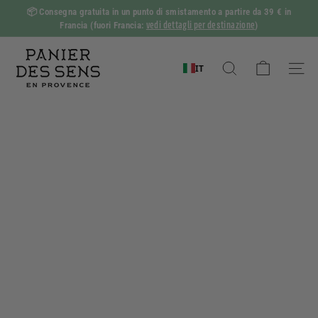
Vai
📦
Consegna gratuita in un punto di smistamento a partire da 39 € in
al
vedi dettagli per destinazione
Francia
(fuori Francia:
)
Mostra
contenuto
diapositive
P
Pausa
a
IT
Ricerca
Navig
n
i
e
r
d
e
s
S
e
n
s