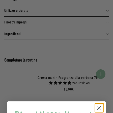
Utilizzo e durata
I nostri impegni
Ingredienti
Completare la routine
Aggiungi al carrell
Crema mani - Fragranza alla verbena 75ml
246 reviews
13,90€
13,90€
Aggiungi al carrell