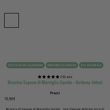
COTTO IN UN CALDERONE
PROFUMO DI GRASSE
97% NATURALE
250 avis
Ricarica Sapone di Marsiglia liquido - Verbena 500ml
Prezzi
Prix
10,90€
10,90€
régulier
Ricarica di Sapone di Marsiglia liquido . Una formula delicata ricca di