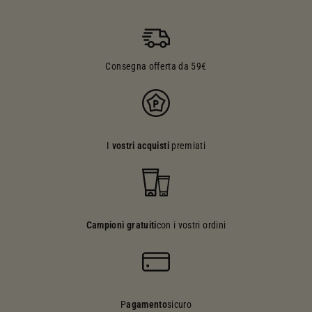
Consegna offerta da 59€
I
vostri acquisti
premiati
Campioni gratuiti
con i vostri ordini
P
agamento
sicuro