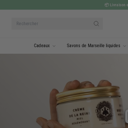
Passer
📦
Livraison e
au
contenu
Search
Rechercher
Cadeaux
Savons de Marseille liquides