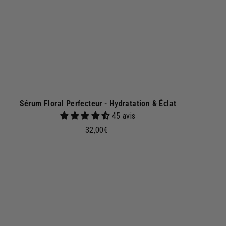
p
a
n
i
e
r
Sérum Floral Perfecteur - Hydratation & Éclat
45 avis
3
32,00€
2
,
0
A
j
0
o
€
u
t
e
r