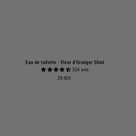
p
a
n
i
e
r
Eau de toilette - Fleur d'Oranger 50ml
354 avis
2
29,90€
9
,
9
A
A
j
0
o
€
u
t
e
r