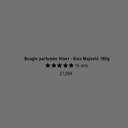
p
a
n
i
e
r
Bougie parfumée Hiver - Bois Majesté 180g
16 avis
2
21,00€
1
,
0
j
0
o
€
u
t
e
r