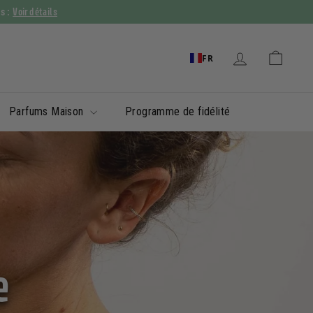
Voir détails
ys :
FR
Parfums Maison
Programme de fidélité
e