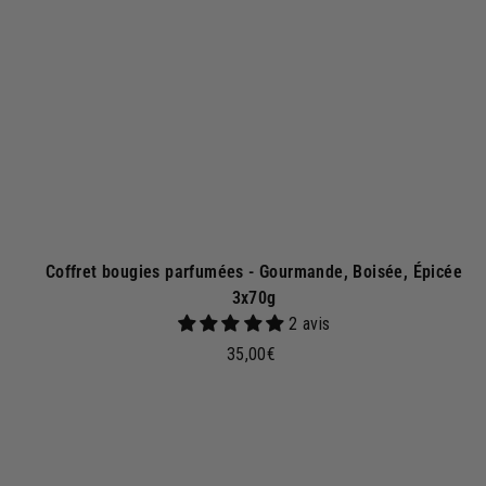
a
u
p
a
n
i
e
r
Coffret bougies parfumées - Gourmande, Boisée, Épicée
3x70g
2 avis
3
35,00€
5
,
0
j
0
o
€