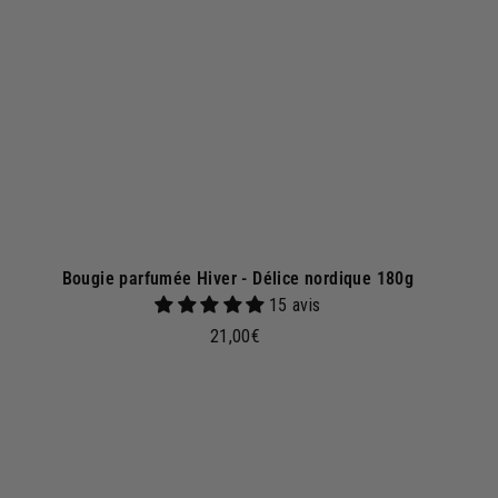
a
u
p
a
n
i
e
r
Bougie parfumée Hiver - Délice nordique 180g
15 avis
2
21,00€
1
,
0
0
A
A
j
€
o