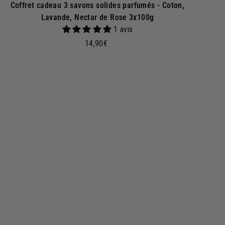
Coffret cadeau 3 savons solides parfumés - Coton,
Lavande, Nectar de Rose 3x100g
1 avis
1
14,90€
4
,
9
A
j
0
o
€
u
t
e
r
a
u
p
a
n
i
e
r