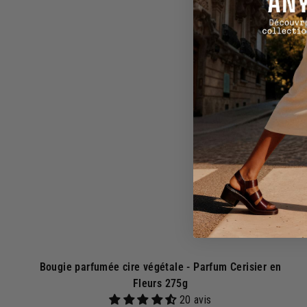
0
j
€
o
u
t
e
r
a
u
p
a
n
i
e
r
Bougie parfumée cire végétale - Parfum Cerisier en
Fleurs 275g
20 avis