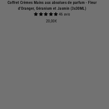
Coffret Crèmes Mains aux absolues de parfum - Fleur
d’Oranger, Géranium et Jasmin (3x30ML)
46 avis
2
20,00€
0
,
0
A
A
j
0
o
€
u
t
e
r
a
u
p
a
n
i
e
r