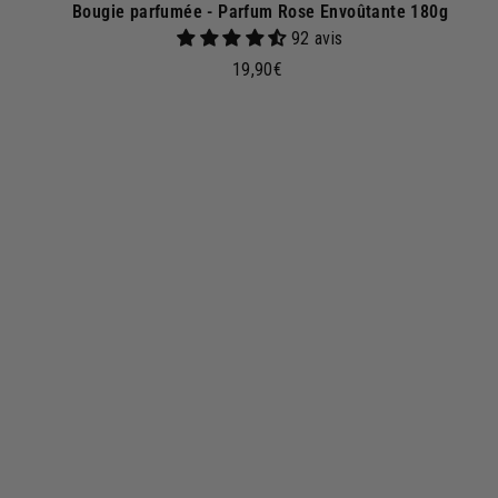
Bougie parfumée - Parfum Rose Envoûtante 180g
92 avis
1
19,90€
9
,
9
0
j
€
o
u
t
e
r
a
u
p
a
n
i
e
r