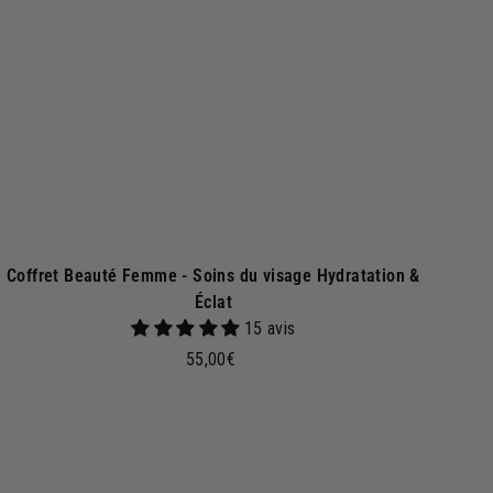
a
u
p
a
n
i
e
r
Coffret Beauté Femme - Soins du visage Hydratation &
Éclat
15 avis
5
55,00€
5
,
0
A
j
0
o
€