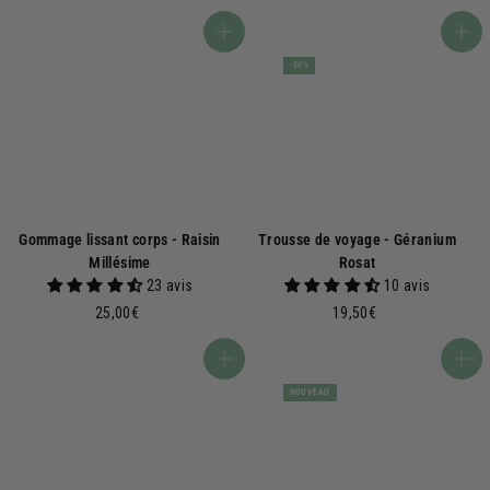
5
9
,
,
Ajouter au panier
Ajouter au panier
0
5
-50%
0
0
€
€
Gommage lissant corps - Raisin
Trousse de voyage - Géranium
Millésime
Rosat
23 avis
10 avis
2
1
25,00€
19,50€
5
9
,
,
Ajouter au panier
Ajouter au panier
0
5
NOUVEAU
0
0
€
€