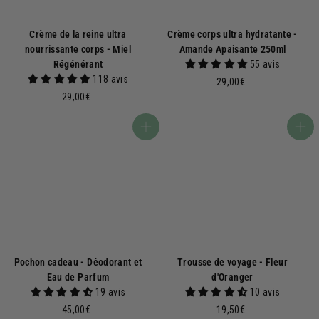
Crème de la reine ultra
Crème corps ultra hydratante -
nourrissante corps - Miel
Amande Apaisante 250ml
Régénérant
55 avis
118 avis
2
29,00€
2
9
29,00€
9
,
,
0
Ajouter au panier
Ajouter au panier
0
0
0
€
€
Pochon cadeau - Déodorant et
Trousse de voyage - Fleur
Eau de Parfum
d'Oranger
19 avis
10 avis
4
1
45,00€
19,50€