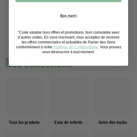
4
,
Non, merci
9
0
€
*Code valable hors offres et promotions. Non cumulable avec
Vu récemment
d’autres codes. En vous inscrivant, vous acceptez de recevoir
les offres commerciales et actualités de Panier des Sens
conformément à notre
Politique de Confidentialité
. Vous pouvez
vous désinscrire à tout moment.
Nos collections
Tous les produits
Eaux de toilette
Soins des mains