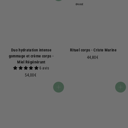
ÉPUISÉ
Duo hydratation intense
Rituel corps - Criste Marine
gommage et crème corps -
4
44,80€
Miel Régénérant
4
6 avis
,
5
54,00€
8
4
0
,
€
Ajouter au panier
Ajouter au panier
0
0
€