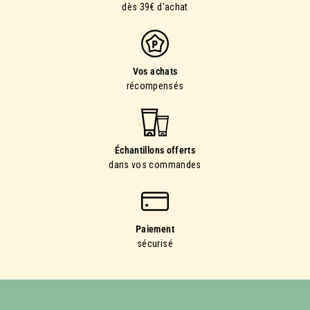
*Code valable hors offres et promotions. Non cumulable avec
dès 39€ d'achat
d’autres codes. En vous inscrivant, vous acceptez de recevoir
les offres commerciales et actualités de Panier des Sens
conformément à notre
Politique de Confidentialité
. Vous pouvez
vous désinscrire à tout moment.
Vos achats
récompensés
Échantillons offerts
dans vos commandes
Paiement
sécurisé