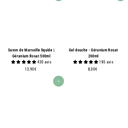
Savon de Marseille liquide |
Gel douche - Géranium Rosat
Géranium Rosat 500ml
200ml
430 avis
185 avis
1
8
13,90€
8,00€
3
,
,
0
Ajouter au panier
9
0
0
€
€