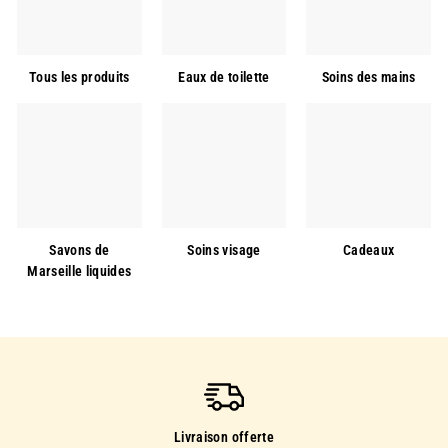
-10%
Tous les produits
Eaux de toilette
Soins des mains
SUR VOTRE PREMIERE
COMMANDE
*
Inscrivez-vous à notre newsletter et recevez
10% de remise
sur votre première commande*.
Savons de
Soins visage
Cadeaux
Marseille liquides
Recevoir mon offre
Non, merci
Livraison offerte