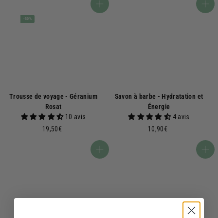
,
,
Ajouter au panier
Ajouter au panier
0
5
-50%
0
0
€
€
Trousse de voyage - Géranium
Savon à barbe - Hydratation et
Rosat
Énergie
10 avis
4 avis
1
1
19,50€
10,90€
9
0
,
,
Ajouter au panier
Ajouter au panier
5
9
0
0
€
€