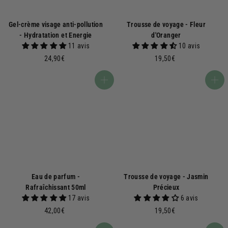
Gel-crème visage anti-pollution
Trousse de voyage - Fleur
- Hydratation et Energie
d'Oranger
11 avis
10 avis
2
1
24,90€
19,50€
4
9
,
,
Ajouter au panier
Ajouter au panier
9
5
0
0
€
€
Eau de parfum -
Trousse de voyage - Jasmin
Rafraîchissant 50ml
Précieux
17 avis
6 avis
4
1
42,00€
19,50€
2
9