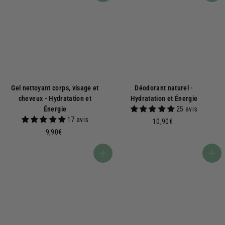
Gel nettoyant corps, visage et
Déodorant naturel -
cheveux - Hydratation et
Hydratation et Énergie
Énergie
25 avis
17 avis
1
10,90€
9
0
9,90€
,
,
9
9
Ajouter au panier
Ajouter au panier
0
0
€
€