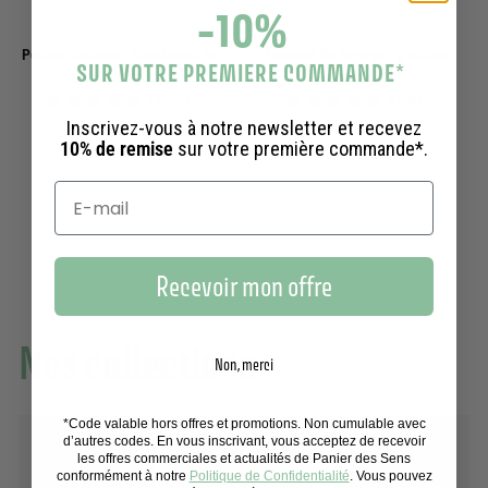
-10%
Pochon cadeau - Déodorant et
Trousse de voyage - Pétales
SUR VOTRE PREMIERE COMMANDE
*
Eau de Parfum
d'Iris
19 avis
4 avis
Inscrivez-vous à notre newsletter et recevez
4
1
45,00€
19,50€
10% de remise
sur votre première commande*.
5
9
,
,
0
5
0
0
€
€
Vu récemment
Recevoir mon offre
Nos collections
Non, merci
*Code valable hors offres et promotions. Non cumulable avec
d’autres codes. En vous inscrivant, vous acceptez de recevoir
les offres commerciales et actualités de Panier des Sens
conformément à notre
Politique de Confidentialité
. Vous pouvez