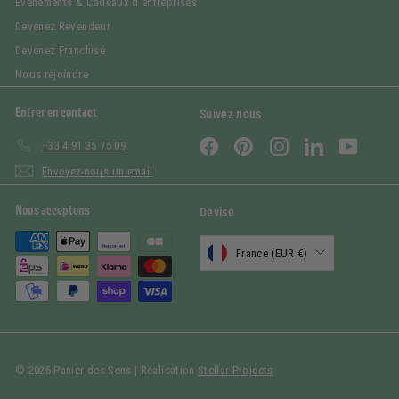
Événements & Cadeaux d'entreprises
Devenez Revendeur
Devenez Franchisé
Nous rejoindre
Entrer en contact
Suivez nous
Facebook
Pinterest
Instagram
LinkedIn
YouTub
+33 4 91 35 75 09
Envoyez-nous un email
Nous acceptons
Devise
France (EUR €)
© 2026 Panier des Sens | Réalisation
Stellar Projects