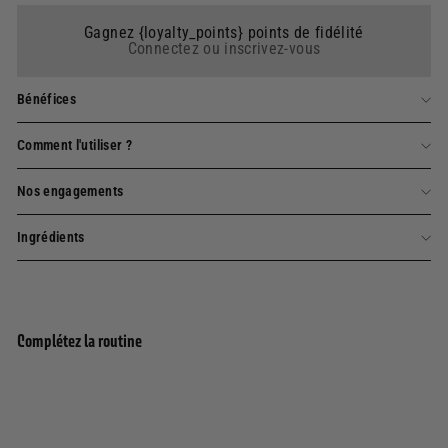
Gagnez {loyalty_points} points de fidélité
Connectez ou inscrivez-vous
Bénéfices
Comment l'utiliser ?
Nos engagements
Ingrédients
Complétez la routine
Crème pour les mains 75ml - Miel
Ajouter au panier
Régénérant
246 avis