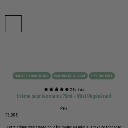
HAUTE HYDRATATION
PARFUM DE GRASSE
97% NATUREL
246 avis
Crème pour les mains 75ml - Miel Régénérant
Prix
Prix
13,90€
13,90€
régulier
Cette crème hydratante pour les mains au miel à la texture fondante