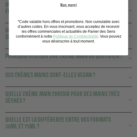
VOS CRÈMES MAINS SONT-ELLES FABRIQUÉES EN
Non, merci
FRANCE ?
*Code valable hors offres et promotions. Non cumulable avec
d’autres codes. En vous inscrivant, vous acceptez de recevoir
VOS CRÈMES MAINS CONVIENNENT-ELLES AUX PEAUX
les offres commerciales et actualités de Panier des Sens
SENSIBLES ?
conformément à notre
Politique de Confidentialité
. Vous pouvez
vous désinscrire à tout moment.
POURQUOI UTILISER UNE CRÈME MAIN AU QUOTIDIEN ?
VOS CRÈMES MAINS SONT-ELLES VEGAN ?
QUELLE CRÈME MAIN CHOISIR POUR DES MAINS TRÈS
SÈCHES ?
QUELLE EST LA DIFFÉRENCE ENTRE VOS FORMATS
30ML ET 75ML ?