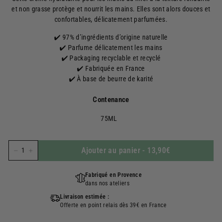
et non grasse protège et nourrit les mains. Elles sont alors douces et
confortables, délicatement parfumées.
✔️ 97% d’ingrédients d’origine naturelle
✔️ Parfume délicatement les mains
✔️ Packaging recyclable et recyclé
✔️ Fabriquée en France
✔️ À base de beurre de karité
Contenance
75ML
Ajouter au panier
-
13,90€
−
+
Fabriqué en Provence
dans nos ateliers
Livraison estimée :
Offerte en point relais dès 39€ en France