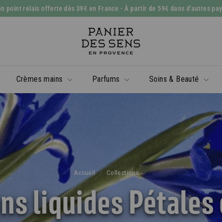
n point relais offerte dès 39€ en France
- À partir de 59€ dans d'autres pa
Diaporama
P
Pause
a
n
i
Crèmes mains
Parfums
Soins & Beauté
e
r
d
e
s
S
e
Accueil
/
Collections
/
n
ns liquides Pétales d
s