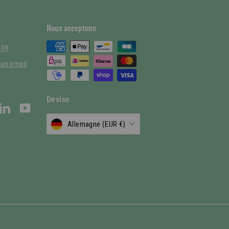
Nous acceptons
 09
un email
Devise
stagram
LinkedIn
YouTube
Allemagne (EUR €)