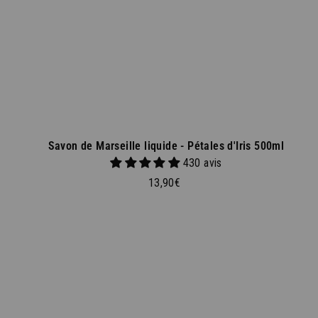
p
a
n
i
e
r
Savon de Marseille liquide - Pétales d'Iris 500ml
430 avis
1
13,90€
3
,
9
0
€