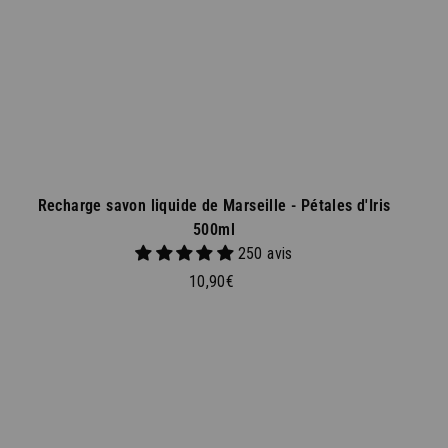
p
a
n
i
e
r
Recharge savon liquide de Marseille - Pétales d'Iris
500ml
-10
250 avis
1
10,90€
SUR VOTRE PREMIE
0
,
9
Inscrivez-vous à notre ne
10% de remise
sur votre p
0
€