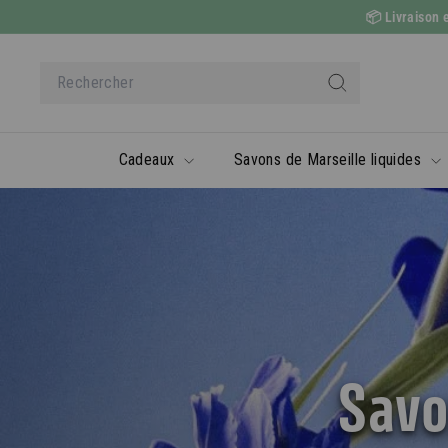
Passer
📦
Livraison e
au
contenu
Search
Rechercher
Cadeaux
Savons de Marseille liquides
Savo