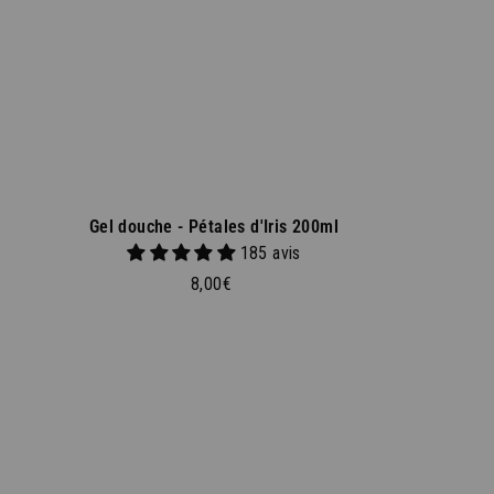
p
a
n
i
e
r
Gel douche - Pétales d'Iris 200ml
185 avis
%
8
8,00€
,
RE COMMANDE
*
0
0
€
wsletter et recevez
remière commande*.