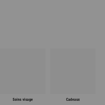
 offre
tions. Non cumulable avec
 vous acceptez de recevoir
ités de Panier des Sens
nfidentialité
. Vous pouvez
out moment.
Soins visage
Cadeaux