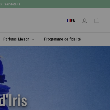
Voir détails
ys :
FR
Parfums Maison
Programme de fidélité
'Iris