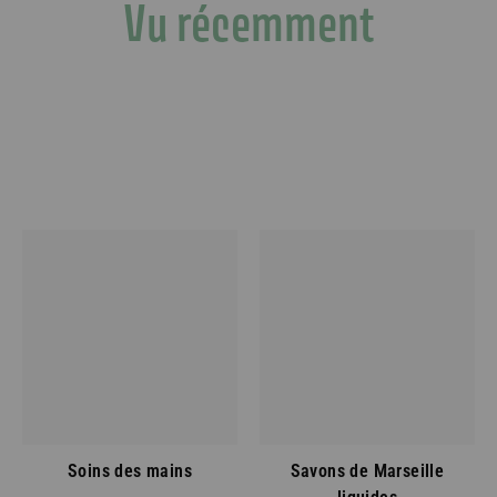
Vu récemment
Recevoir mon
Non, merci
*Code valable hors offres et promo
d’autres codes. En vous inscrivant,
les offres commerciales et actual
conformément à notre
Politique de Co
vous désinscrire à t
Soins des mains
Savons de Marseille