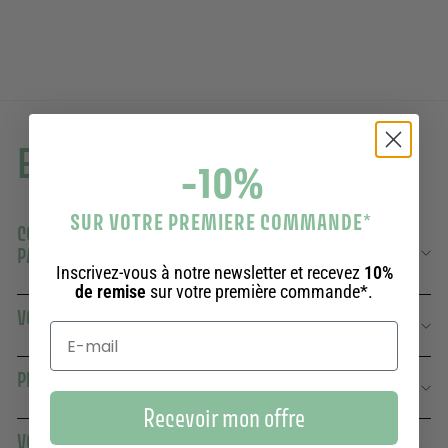
En savoir plus
-10%
SUR VOTRE PREMIERE COMMANDE
*
COMBIEN DE TEMPS DURE UN TUBE DE GEL DOUCHE
PANIER DES SENS ?
Inscrivez-vous à notre newsletter et recevez
10%
de remise
sur votre première commande*.
VOS TUBES DE GELS DOUCHE SONT-ILS ÉCOLOGIQUES ?
PEUT-ON UTILISER VOS GELS DOUCHE AU QUOTIDIEN ?
Recevoir mon offre
VOS GELS DOUCHE SONT-ILS VEGAN ?