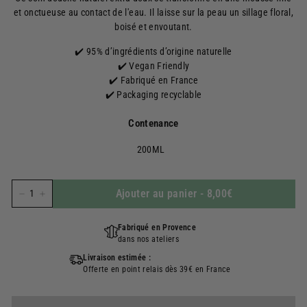
et onctueuse au contact de l'eau. Il laisse sur la peau un sillage floral,
boisé et envoutant.
✔️ 95% d’ingrédients d’origine naturelle
✔️ Vegan Friendly
✔️ Fabriqué en France
✔️ Packaging recyclable
Contenance
200ML
Ajouter au panier
-
8,00€
−
+
Fabriqué en Provence
dans nos ateliers
Livraison estimée :
Offerte en point relais dès 39€ en France