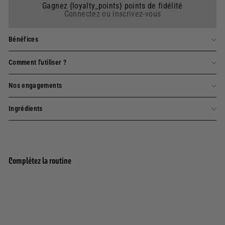
Gagnez {loyalty_points} points de fidélité
Connectez ou inscrivez-vous
Bénéfices
Comment l'utiliser ?
Nos engagements
Ingrédients
Complétez la routine
Ajouter au panier
Gel douche - Pétales d'Iris 200ml
185 avis
8,00€
8,00€