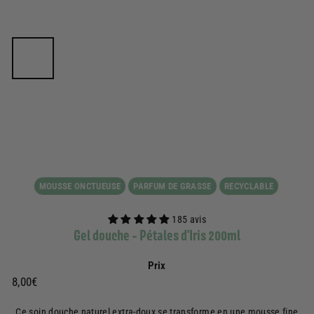
MOUSSE ONCTUEUSE
PARFUM DE GRASSE
RECYCLABLE
185 avis
Gel douche - Pétales d'Iris 200ml
Prix
Prix
8,00€
8,00€
régulier
Ce soin douche naturel extra-doux se transforme en une mousse fine