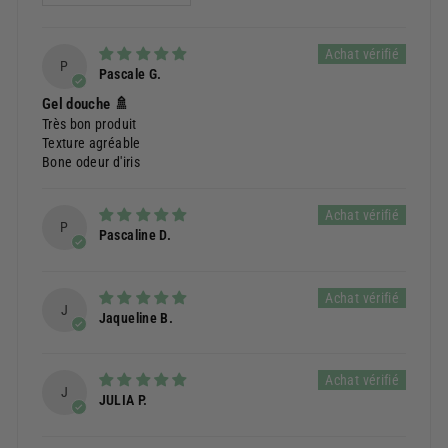
P
Pascale G.
Gel douche 🚿
Très bon produit
Texture agréable
Bone odeur d'iris
P
Pascaline D.
J
Jaqueline B.
J
JULIA P.