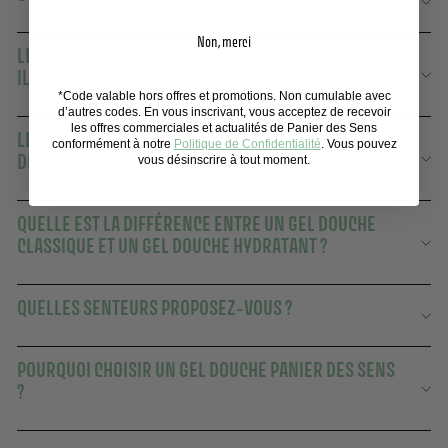
Non, merci
LES GELS DOUCHE PANIER DES SENS CONVIENNENT-
ILS AUX PEAUX SÈCHES ?
*Code valable hors offres et promotions. Non cumulable avec
d’autres codes. En vous inscrivant, vous acceptez de recevoir
les offres commerciales et actualités de Panier des Sens
LE RITUEL DE LA DOUCHE : UN MOMENT SENSORIEL ET
conformément à notre
Politique de Confidentialité
. Vous pouvez
DE DÉTENTE IMPORTANT
vous désinscrire à tout moment.
QUELLE EST LA DIFFÉRENCE ENTRE UN GEL DOUCHE
CLASSIQUE ET UN GEL DOUCHE HYDRATANT ?
QUELLES SENTEURS PROPOSEZ-VOUS ?
POURQUOI CHOISIR UN GEL DOUCHE PANIER DES SENS
?