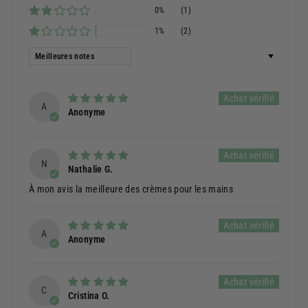
0%
(1)
1%
(2)
Sort by
A
Anonyme
N
Nathalie G.
À mon avis la meilleure des crèmes pour les mains
A
Anonyme
C
Cristina O.