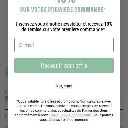
Crème pour les mains - Parfum Verveine
Ajouter au panier
SUR VOTRE PREMIERE COMMANDE
*
75ml
246 avis
Inscrivez-vous à notre newsletter et recevez
10%
13,90€
13,90€
de remise
sur votre première commande*.
Recevoir mon offre
En savoir plus
Non, merci
QUELS PARFUMS PROPOSEZ-VOUS DANS VOS CRÈMES
MAINS ?
*Code valable hors offres et promotions. Non cumulable avec
d’autres codes. En vous inscrivant, vous acceptez de recevoir
les offres commerciales et actualités de Panier des Sens
L’IMPORTANCE ET LES BÉNÉFICES DES CRÈMES MAINS
conformément à notre
Politique de Confidentialité
. Vous pouvez
vous désinscrire à tout moment.