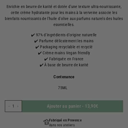
régulier
Enrichie en beurre
de karité et dotée d'une texture ultra-nourrissante,
cette crème hydratante pour les mains à la verveine associe les
bienfaits nourrissants de l'huile d'olive aux parfums naturels des huiles
essentielles.
✔️ 97% d’ingrédients d’origine naturelle
✔️ Parfume délicatement les mains
✔️ Packaging recyclable
et recyclé
✔️
Crème mains
Vegan friendly
✔️ Fabriquée en France
✔️ À base de beurre de karité
Contenance
75ML
Ajouter au panier
-
13,90€
−
+
Fabriqué en Provence
dans nos ateliers