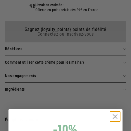
Livraison estimée :
Offerte en point relais dès 39€ en France
Gagnez {loyalty_points} points de fidélité
Connectez ou inscrivez-vous
Bénéfices
Comment utiliser cette crème pour les mains ?
Nos engagements
Ingrédients
Complétez la routine
-10%