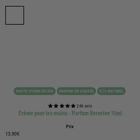
HAUTE HYDRATATION
PARFUM DE GRASSE
97% NATUREL
246 avis
Crème pour les mains - Parfum Verveine 75ml
Prix
Prix
13,90€
13,90€