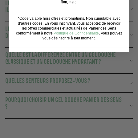
Non, merci
LES GELS DOUCHE PANIER DES SENS CONVIENNENT-
ILS AUX PEAUX SÈCHES ?
*Code valable hors offres et promotions. Non cumulable avec
d’autres codes. En vous inscrivant, vous acceptez de recevoir
LE RITUEL DE LA DOUCHE : UN MOMENT SENSORIEL ET
les offres commerciales et actualités de Panier des Sens
conformément à notre
Politique de Confidentialité
. Vous pouvez
DE DÉTENTE IMPORTANT
vous désinscrire à tout moment.
QUELLE EST LA DIFFÉRENCE ENTRE UN GEL DOUCHE
CLASSIQUE ET UN GEL DOUCHE HYDRATANT ?
QUELLES SENTEURS PROPOSEZ-VOUS ?
POURQUOI CHOISIR UN GEL DOUCHE PANIER DES SENS
?