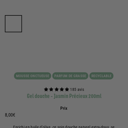
MOUSSE ONCTUEUSE
PARFUM DE GRASSE
RECYCLABLE
185 avis
Gel douche - Jasmin Précieux 200ml
Prix
Prix
8,00€
8,00€
régulier
Enrichi en huile d'olive, ce soin douche naturel extra-doux, se