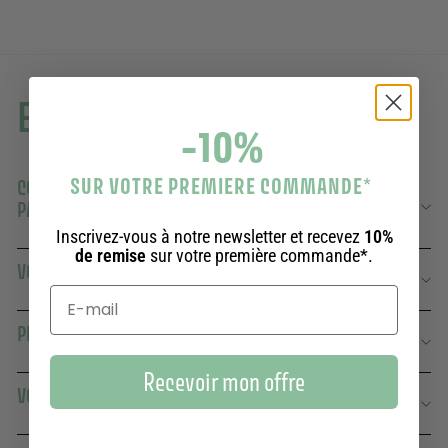
En savoir plus
-10%
SUR VOTRE PREMIERE COMMANDE
*
COMBIEN DE TEMPS DURE UN TUBE DE GEL DOUCHE
PANIER DES SENS ?
Inscrivez-vous à notre newsletter et recevez
10%
de remise
sur votre première commande*.
VOS TUBES DE GELS DOUCHE SONT-ILS ÉCOLOGIQUES ?
PEUT-ON UTILISER VOS GELS DOUCHE AU QUOTIDIEN ?
Recevoir mon offre
VOS GELS DOUCHE SONT-ILS VEGAN ?