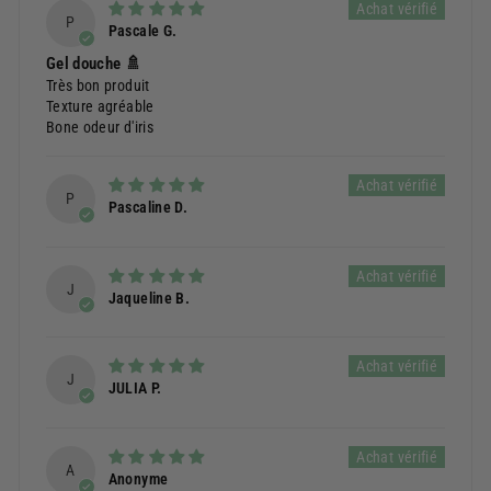
P
Pascale G.
Gel douche 🚿
Très bon produit
Texture agréable
Bone odeur d'iris
P
Pascaline D.
J
Jaqueline B.
J
JULIA P.
A
Anonyme