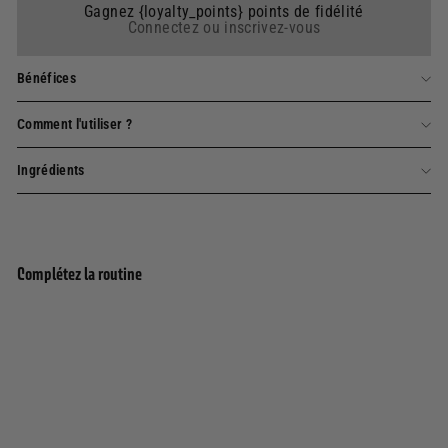
Gagnez {loyalty_points} points de fidélité
Connectez ou inscrivez-vous
Bénéfices
Comment l'utiliser ?
Ingrédients
Complétez la routine
Ajouter au panier
Gel douche - Jasmin Précieux 200ml
185 avis
8,00€
8,00€