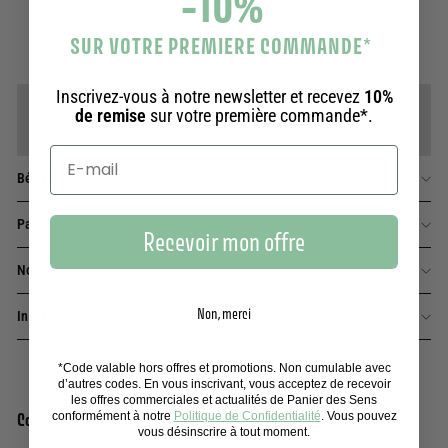
-10%
dans nos ateliers
Livraison estimée :
SUR VOTRE PREMIERE COMMANDE
*
Offerte en point relais dès 39€ en France
Inscrivez-vous à notre newsletter et recevez
10%
Gagnez {loyalty_points} points de fidélité
de remise
sur votre première commande*.
Connectez ou inscrivez-vous
Bénéfices
Parfum
Recevoir mon offre
Nos engagements
Non, merci
Ingrédients
*Code valable hors offres et promotions. Non cumulable avec
d’autres codes. En vous inscrivant, vous acceptez de recevoir
les offres commerciales et actualités de Panier des Sens
conformément à notre
Politique de Confidentialité
. Vous pouvez
Complétez la routine
vous désinscrire à tout moment.