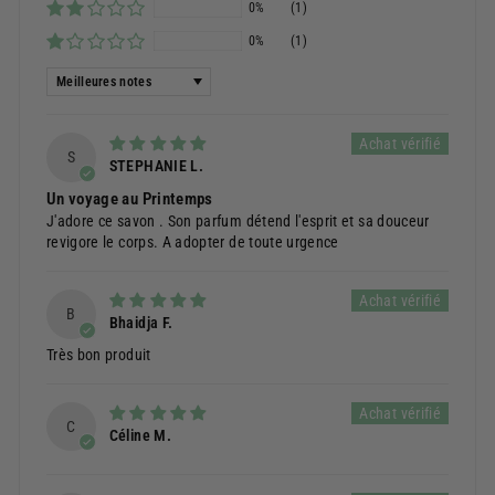
0%
(1)
0%
(1)
Sort by
S
STEPHANIE L.
Un voyage au Printemps
J'adore ce savon . Son parfum détend l'esprit et sa douceur
revigore le corps. A adopter de toute urgence
B
Bhaidja F.
Très bon produit
C
Céline M.