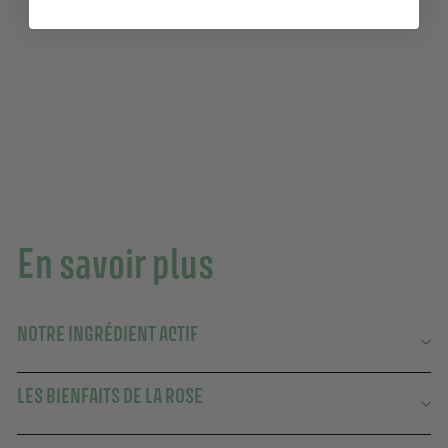
Savon de Marseille liquide – Rose Envoûtante
Ajouter au panier
500ml
430 avis
13,90€
13,90€
En savoir plus
NOTRE INGRÉDIENT ACTIF
LES BIENFAITS DE LA ROSE