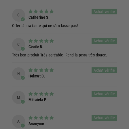
C
Catherine S.
Offert à ma tante qui ne s'en lasse pas!
C
Cécile B.
Très bon produit Très agréable. Rend la peau très douce.
H
Helmut B.
M
Mihaiela P.
A
Anonyme