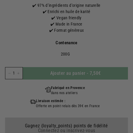
✔️ 97% d’ingrédients d’origine naturelle
✔️ Enrichi en huile de karité
✔️ Vegan friendly
✔️ Made in France
✔️ Format généreux
Contenance
200G
Ajouter au panier
-
7,50€
−
+
Fabriqué en Provence
dans nos ateliers
Livraison estimée :
Offerte en point relais dès 39€ en France
Gagnez {loyalty_points} points de fidélité
Connectez ou inscrivez-vous