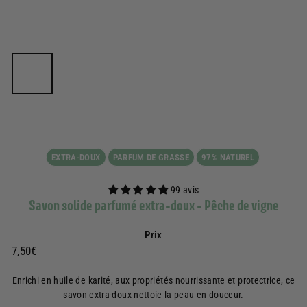
EXTRA-DOUX
PARFUM DE GRASSE
97% NATUREL
99 avis
Savon solide parfumé extra-doux - Pêche de vigne
Prix
Prix
7,50€
7,50€
régulier
Enrichi en huile de karité, aux propriétés nourrissante et protectrice, ce
savon extra-doux nettoie la peau en douceur.