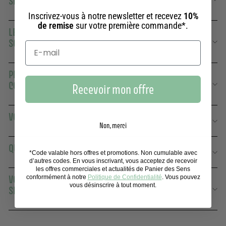
SENS ?
Inscrivez-vous à notre newsletter et recevez
10%
de remise
sur votre première commande*.
LE RITUEL SENSORIEL ET ÉCOLOGIQUE DU SAVON
SOLIDE
PEUT-ON UTILISER VOS SAVONS SOLIDES POUR LE
CORPS ET LES MAINS ?
Recevoir mon offre
VOS SAVONS SOLIDES SONT-ILS ÉCOLOGIQUES ?
Non, merci
QUEL SAVON OFFRIR EN CADEAU ?
*Code valable hors offres et promotions. Non cumulable avec
d’autres codes. En vous inscrivant, vous acceptez de recevoir
les offres commerciales et actualités de Panier des Sens
conformément à notre
Politique de Confidentialité
. Vous pouvez
VOS SAVONS SOLIDES CONVIENNENT-ILS AUX PEAUX
vous désinscrire à tout moment.
SENSIBLES ?