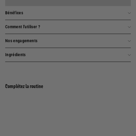
Bénéfices
Comment l'utiliser ?
Nos engagements
Ingrédients
Complétez la routine
Savon solide parfumé extra-doux - Pêche de
Ajouter au panier
vigne
99 avis
7,50€
7,50€